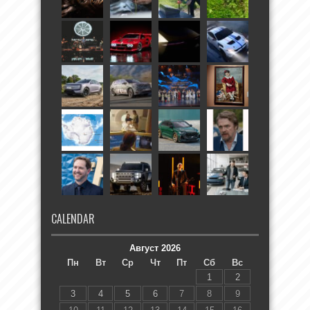
CALENDAR
Август 2026
Пн
Вт
Ср
Чт
Пт
Сб
Вс
1
2
3
4
5
6
7
8
9