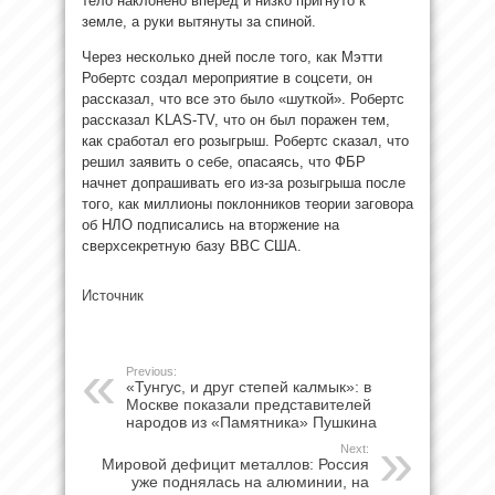
тело наклонено вперед и низко пригнуто к
земле, а руки вытянуты за спиной.
Через несколько дней после того, как Мэтти
Робертс создал мероприятие в соцсети, он
рассказал, что все это было «шуткой». Робертс
рассказал KLAS-TV, что он был поражен тем,
как сработал его розыгрыш. Робертс сказал, что
решил заявить о себе, опасаясь, что ФБР
начнет допрашивать его из-за розыгрыша после
того, как миллионы поклонников теории заговора
об НЛО подписались на вторжение на
сверхсекретную базу ВВС США.
Источник
Previous:
«Тунгус, и друг степей калмык»: в
Москве показали представителей
народов из «Памятника» Пушкина
Next:
Мировой дефицит металлов: Россия
уже поднялась на алюминии, на