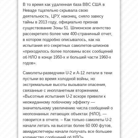
В то время как удаленная база ВВС США в
Неваде тщательно скрывала свою
деятельность, ЦРУ, наконец, сняло завесу
тайны в 2013 году, официально признав
существование Зоны 51. Шпионское агентство
рассекретило более чем 400-страничный отчет,
в котором подробно описывалось, как на
испытания его секретных самолетов-шпионов
«приходилось более половины всех сообщений
об НЛО в конце 1950-х и большей части 1960-х
годов».
Самолеты-разведчики U-2 и A-12 летали в тени
пустыни во время холодной войны, но
экстремальные высоты вызывали опасения,
связанные с инопланетным вторжением.
«Высотные испытания U-2 вскоре привели к
неожиданному побочному эффекту —
значительному увеличению числа сообщений о
неопознанных летающих объектах (НЛО), —
говорится в отчете. – Как только самолеты U-2
начали летать на высотах более 60 000 футов,
авиадиспетчеры начали получать все большее
количество сообщений об НЛО».