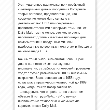
Хотя удаленное расположение и необычный
симметричный дизайн породили в Интернете
теории заговора, предполагающие, что
сооружение может быть связано с
деятельностью НЛО или секретными
правительственными экспериментами, пишет
Daily Mail, тем не менее, это место очень
напоминает другие известные площадки для
бомбометания и воздушные мишени,
разбросанные по военным полигонам в Неваде и
на юго-западе США.
Как бы то ни было, знаменитая Зона 51 уже
давно является объектом изучения
инопланетян, за забором из колючей проволоки
ходят слухи о разбившихся НЛО и внеземных
вскрытиях. База, основанная в 1955 году,
оставалась практически неизвестной до 1989
года, когда Роберт Лазар заявил по
телевидению, что он работал на секретном
объекте близ Грум-Лейк, «S-4», изучая
инопланетные технологии и космические
корабли, пишет Daily Mail.