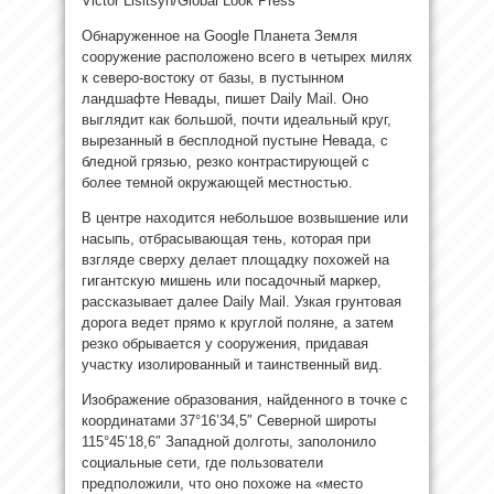
Victor Lisitsyn/Global Look Press
Обнаруженное на Google Планета Земля
сооружение расположено всего в четырех милях
к северо-востоку от базы, в пустынном
ландшафте Невады, пишет Daily Mail. Оно
выглядит как большой, почти идеальный круг,
вырезанный в бесплодной пустыне Невада, с
бледной грязью, резко контрастирующей с
более темной окружающей местностью.
В центре находится небольшое возвышение или
насыпь, отбрасывающая тень, которая при
взгляде сверху делает площадку похожей на
гигантскую мишень или посадочный маркер,
рассказывает далее Daily Mail. Узкая грунтовая
дорога ведет прямо к круглой поляне, а затем
резко обрывается у сооружения, придавая
участку изолированный и таинственный вид.
Изображение образования, найденного в точке с
координатами 37°16’34,5″ Северной широты
115°45’18,6″ Западной долготы, заполонило
социальные сети, где пользователи
предположили, что оно похоже на «место