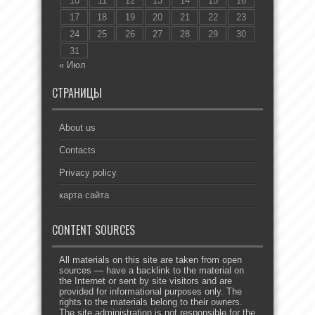
10
11
12
13
14
15
16
17
18
19
20
21
22
23
24
25
26
27
28
29
30
31
« Июл
СТРАНИЦЫ
About us
Contacts
Privacy policy
карта сайта
CONTENT SOURCES
All materials on this site are taken from open
sources — have a backlink to the material on
the Internet or sent by site visitors and are
provided for informational purposes only. The
rights to the materials belong to their owners.
The site administration is not responsible for the