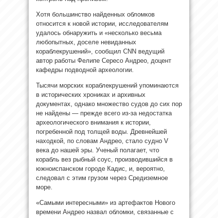
Хотя большинство найденных обломков
относится к новой истории, исследователям
удалось обнаружить и «несколько весьма
любопытных, доселе невиданных
кораблекрушений», сообщил CNN ведущий
автор работы Фелипе Сересо Андрео, доцент
кафедры подводной археологии.
Тысячи морских кораблекрушений упоминаются
в исторических хрониках и архивных
документах, однако множество судов до сих пор
не найдены — прежде всего из-за недостатка
археологического внимания к истории,
погребенной под толщей воды. Древнейшей
находкой, по словам Андрео, стало судно V
века до нашей эры. Ученый полагает, что
корабль вез рыбный соус, производившийся в
южноиспанском городе Кадис, и, вероятно,
следовал с этим грузом через Средиземное
море.
«Самыми интересными» из артефактов Нового
времени Андрео назвал обломки, связанные с