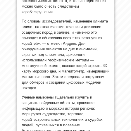
археологических объекта, и только один из них
можно было счесть следствием
кораблекрушения.
По словам исследователей, изменение климата
влияет на океанические течения и движение
осадочных пород в заливе, и «именно это
приводит к обнажению всех этих затонувших
кораблей», — отметил Андрео. Для
обнаружения объектов на дне и аномалий,
скрытых под слоем ила, археологи
использовали геофизические методы —
многолучевой эхолот, позволяющий строить 3D-
карту морского дна, и магнитометр, измеряющий
магнитные поля. Затем следовали погружения
для обмеров и создания цифровых моделей
находок.
Ученые намерены тщательно изучить и
защитить найденные объекты, хранящие
информацию о морской истории региона:
маршрутах судоходства, торговле,
кораблестроительных технологиях и судьбах
людей, пускавшихся в плавание.
Археологические памятники остаются