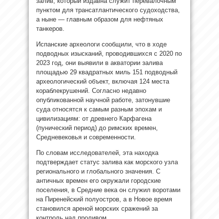
залив, который издавна служит перевалочным
пунктом для трансатлантического судоходства,
а ныне — главным образом для нефтяных
танкеров.
Испанские археологи сообщили, что в ходе
подводных изысканий, проводившихся с 2020 по
2023 год, они выявили в акватории залива
площадью 29 квадратных миль 151 подводный
археологический объект, включая 124 места
кораблекрушений. Согласно недавно
опубликованной научной работе, затонувшие
суда относятся к самым разным эпохам и
цивилизациям: от древнего Карфагена
(пунический период) до римских времен,
Средневековья и современности.
По словам исследователей, эта находка
подтверждает статус залива как морского узла
регионального и глобального значения. С
античных времен его окружали городские
поселения, в Средние века он служил воротами
на Пиренейский полуостров, а в Новое время
становился ареной морских сражений за
контроль над проливом.