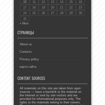
10
11
12
13
14
15
16
17
18
19
20
21
22
23
24
25
26
27
28
29
30
31
« Июл
СТРАНИЦЫ
About us
Contacts
Privacy policy
карта сайта
CONTENT SOURCES
All materials on this site are taken from open
sources — have a backlink to the material on
the Internet or sent by site visitors and are
provided for informational purposes only. The
rights to the materials belong to their owners.