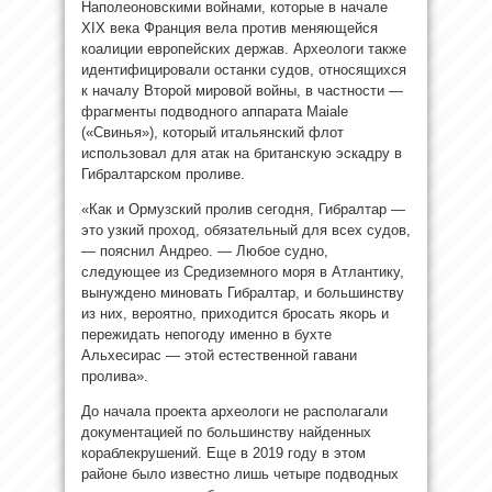
Наполеоновскими войнами, которые в начале
XIX века Франция вела против меняющейся
коалиции европейских держав. Археологи также
идентифицировали останки судов, относящихся
к началу Второй мировой войны, в частности —
фрагменты подводного аппарата Maiale
(«Свинья»), который итальянский флот
использовал для атак на британскую эскадру в
Гибралтарском проливе.
«Как и Ормузский пролив сегодня, Гибралтар —
это узкий проход, обязательный для всех судов,
— пояснил Андрео. — Любое судно,
следующее из Средиземного моря в Атлантику,
вынуждено миновать Гибралтар, и большинству
из них, вероятно, приходится бросать якорь и
пережидать непогоду именно в бухте
Альхесирас — этой естественной гавани
пролива».
До начала проекта археологи не располагали
документацией по большинству найденных
кораблекрушений. Еще в 2019 году в этом
районе было известно лишь четыре подводных