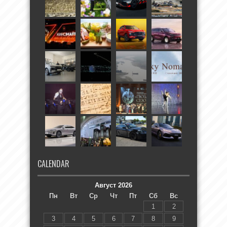
CALENDAR
Август 2026
Пн
Вт
Ср
Чт
Пт
Сб
Вс
1
2
3
4
5
6
7
8
9