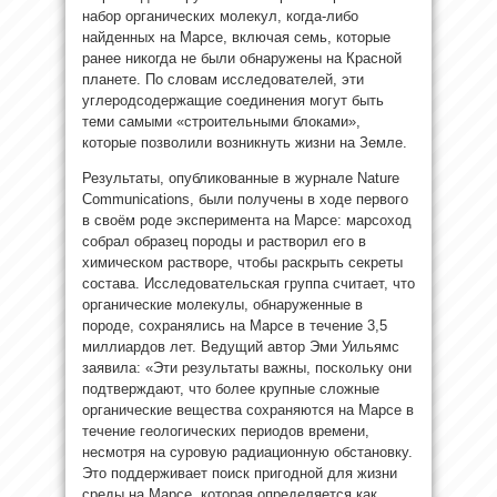
набор органических молекул, когда-либо
найденных на Марсе, включая семь,
которые
ранее никогда не были обнаружены на Красной
планете. По словам исследователей, эти
углеродсодержащие соединения могут быть
теми самыми «строительными блоками»,
которые позволили возникнуть жизни на Земле.
Результаты, опубликованные в журнале Nature
Communications, были получены в ходе первого
в своём роде эксперимента на Марсе: марсоход
собрал образец породы и растворил его в
химическом растворе, чтобы раскрыть секреты
состава. Исследовательская группа считает, что
органические молекулы, обнаруженные в
породе, сохранялись на Марсе в течение 3,5
миллиардов лет. Ведущий автор Эми Уильямс
заявила: «Эти результаты важны, поскольку они
подтверждают, что более крупные сложные
органические вещества сохраняются на Марсе в
течение геологических периодов времени,
несмотря на суровую радиационную обстановку.
Это поддерживает поиск пригодной для жизни
среды на Марсе, которая определяется как