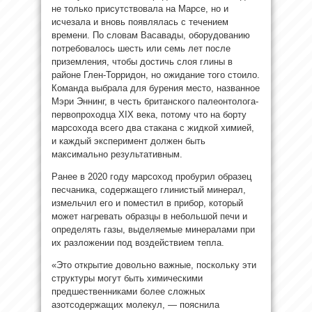
не только присутствовала на Марсе, но и
исчезала и вновь появлялась с течением
времени. По словам Васавады, оборудованию
потребовалось шесть или семь лет после
приземления, чтобы достичь слоя глины в
районе Глен-Торридон, но ожидание того стоило.
Команда выбрала для бурения место, названное
Мэри Эннинг, в честь британского палеонтолога-
первопроходца XIX века, потому что на борту
марсохода всего два стакана с жидкой химией,
и каждый эксперимент должен быть
максимально результативным.
Ранее в 2020 году марсоход пробурил образец
песчаника, содержащего глинистый минерал,
измельчил его и поместил в прибор, который
может нагревать образцы в небольшой печи и
определять газы, выделяемые минералами при
их разложении под воздействием тепла.
«Это открытие довольно важные, поскольку эти
структуры могут быть химическими
предшественниками более сложных
азотсодержащих молекул, — пояснила