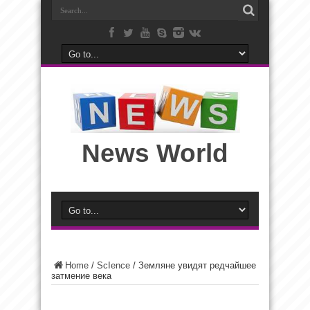
News World
Home
/
ScIence
/
Земляне увидят редчайшее
затмение века