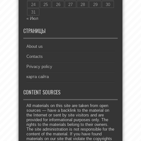
24
25
26
27
28
29
30
31
« Июл
СТРАНИЦЫ
About us
Contacts
Privacy policy
карта сайта
CONTENT SOURCES
All materials on this site are taken from open
sources — have a backlink to the material on
the Internet or sent by site visitors and are
provided for informational purposes only. The
rights to the materials belong to their owners.
The site administration is not responsible for the
content of the material. If you have found
materials on our site that violate the copyrights