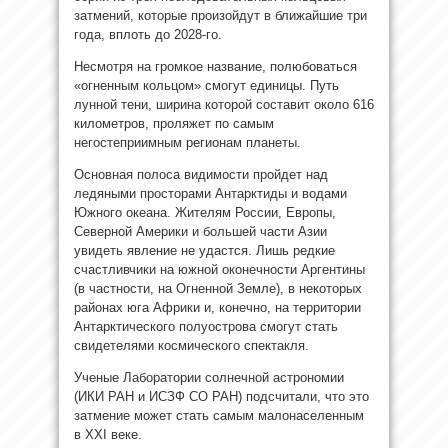
затмений, которые произойдут в ближайшие три
года, вплоть до 2028-го.
Несмотря на громкое название, полюбоваться
«огненным кольцом» смогут единицы. Путь
лунной тени, ширина которой составит около 616
километров, проляжет по самым
негостеприимным регионам планеты.
Основная полоса видимости пройдет над
ледяными просторами Антарктиды и водами
Южного океана. Жителям России, Европы,
Северной Америки и большей части Азии
увидеть явление не удастся. Лишь редкие
счастливчики на южной оконечности Аргентины
(в частности, на Огненной Земле), в некоторых
районах юга Африки и, конечно, на территории
Антарктического полуострова смогут стать
свидетелями космического спектакля.
Ученые Лаборатории солнечной астрономии
(ИКИ РАН и ИСЗФ СО РАН) подсчитали, что это
затмение может стать самым малонаселенным
в XXI веке.