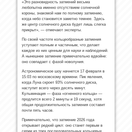
«Это разновидность затмений весьма
любопытна именно отсутствием солнечной
короны, знакомой нам по полному затмению,
когда небо становится заметно темнее. Здесь
же центр солнечного диска будет лишь слегка
прикрыт», — отмечают эксперты.
По своей частоте кольцеобразные затмения
уступают полным и частичным, что делает
каждое из них ценным для науки и наблюдений.
А нынешнее затмение примечательно вдвойне:
оно совпадает с фазой новолуния.
Астрономическое шоу начнется 17 февраля в
15:03 по московскому времени. Пик явления,
когда Луна скроет 93% солнечного диска,
наступит всего через десять минут.
Кульминация — фаза «огненного кольца» —
продлится всего 2 минуты и 19 секунд, хотя
общая продолжительность затмения составит
почти пять часов.
Примечательно, что затмение 2026 года
открывает редкий цикл: оно станет первым в
серии из трех последовательных кольцевых