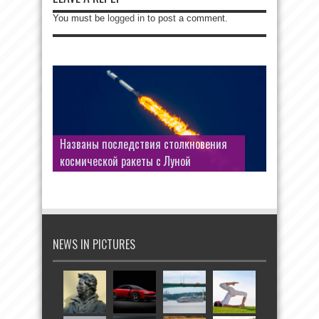
You must be
logged in
to post a comment.
«Сущие копейки»: стало известно,
сколько платили работницы одной из
Названы последствия столкновения
фабрик Донбасса за «диетический
космической ракеты с Луной
обед» в столовой
NEWS IN PICTURES