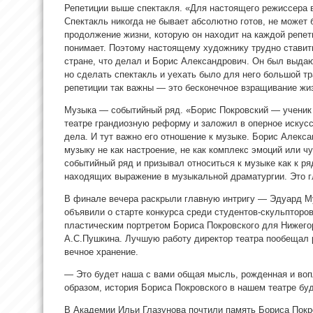
Репетиции выше спектакля. «Для настоящего режиссера в
Спектакль никогда не бывает абсолютно готов, не может 
продолжение жизни, которую он находит на каждой репе
понимает. Поэтому настоящему художнику трудно ставить
стране, что делал и Борис Александрович. Он был выда
но сделать спектакль и уехать было для него большой т
репетиции так важны — это бесконечное взращивание жи
Музыка — событийный ряд. «Борис Покровский — ученик 
театре грандиозную реформу и заложил в оперное искус
дела. И тут важно его отношение к музыке. Борис Алекса
музыку не как настроение, не как комплекс эмоций или ч
событийный ряд и призывал относиться к музыке как к р
находящих выражение в музыкальной драматургии. Это г
В финале вечера раскрыли главную интригу — Эдуард М
объявили о старте конкурса среди студентов-скульпторо
пластическим портретом Бориса Покровского для Нижегор
А.С.Пушкина. Лучшую работу директор театра пообещал р
вечное хранение.
— Это будет наша с вами общая мысль, рожденная и вопл
образом, история Бориса Покровского в нашем театре бу
В Академии Ильи Глазунова почтили память Бориса Покр