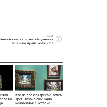
Next:
Ученые выяснили, что облученная
пшеница лучше колосится
менил
Кто из вас без греха?: зачем
сова на
Третьяковке еще одна
ца
юбилейная выставка