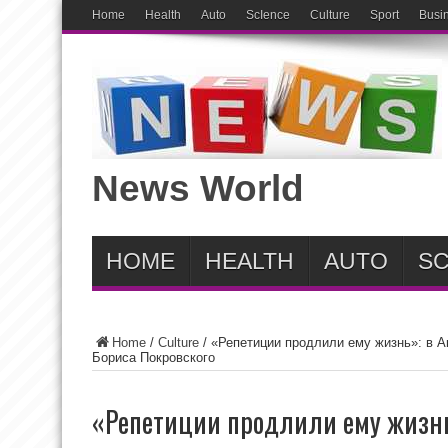
Home
Health
Auto
ScIence
Culture
Sport
Busi
News World
HOME
HEALTH
AUTO
SC
Home
/
Culture
/
«Репетиции продлили ему жизнь»: в А
Бориса Покровского
«Репетиции продлили ему жизн