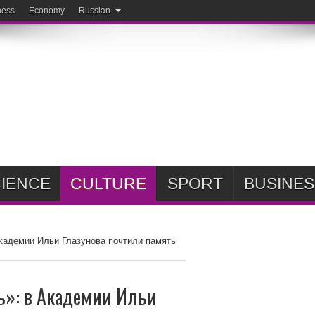
ness
Economy
Russian
IENCE
CULTURE
SPORT
BUSINES
кадемии Ильи Глазунова почтили память
ь»: в Академии Ильи