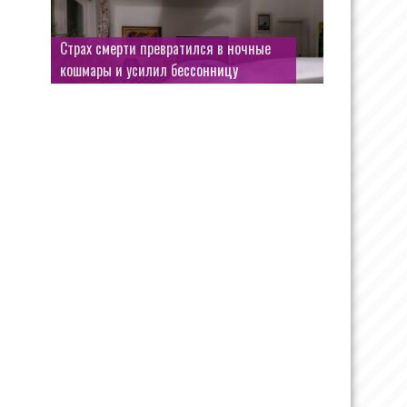
Открыл дверь — оказался в море: как
культовая сцена едва не закончилась
трагедией