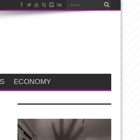
S
ECONOMY