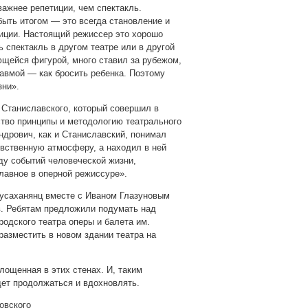
ажнее репетиции, чем спектакль.
быть итогом — это всегда становление и
тиции. Настоящий режиссер это хорошо
 спектакль в другом театре или в другой
ющейся фигурой, много ставил за рубежом,
равмой — как бросить ребенка. Поэтому
зни».
Станиславского, который совершил в
ство принципы и методологию театрального
ндрович, как и Станиславский, понимал
увственную атмосферу, а находил в ней
яду событий человеческой жизни,
лавное в оперной режиссуре».
усаханянц вместе с Иваном Глазуновым
в. Ребятам предложили подумать над
одского театра оперы и балета им.
азместить в новом здании театра на
ощенная в этих стенах. И, таким
дет продолжаться и вдохновлять.
овского