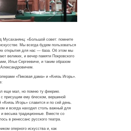
д Мусаханянц: «Большой совет: помните
искусстве. Мы всегда будем пользоваться
 их открытия для нас — база. Об этом мы
ют великих, и вечер памяти Покровского
мии, Илье Сергеевиче, и таким образом
 Александровичем.
операми «Пиковая дама» и «Князь Игорь».
в:
ыл еще мал, но помню ту феерию.
, с присущим ему блеском, вершиной
 «Князь Игорь» славится и по сей день.
ром и всегда находил столь важный для
 и весьма традиционные. Вместе со
ось в ренессанс русского театра.
иком оперного искусства и, как