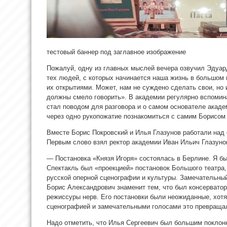
тестовый баннер под заглавное изображение
Пожалуй, одну из главных мыслей вечера озвучил Эдуар
тех людей, с которых начинается наша жизнь в большом 
их открытиями. Может, нам не суждено
сделать свои, но
должны смело говорить». В академии регулярно вспомина
стал поводом для разговора и о самом основателе акаде
через одно рукопожатие познакомиться с самим Борисом
Вместе Борис Покровский и Илья Глазунов работали над 
Первым слово взял ректор академии Иван Ильич Глазуно
— Постановка «Князя Игоря» состоялась в Берлине. Я б
Спектакль был «проекцией» постановок Большого театра
русской оперной сценографии и культуры. Замечательный
Борис Александрович знаменит тем, что был консервато
режиссуры нерв. Его постановки были неожиданные, хотя
сценографией и замечательными голосами это превращал
Надо отметить, что Илья Сергеевич был большим поклонн