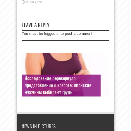
06.08.2026
LEAVE A REPLY
You must be
logged in
to post a comment.
Исследование перевернуло
Кто из вас без греха?: зачем
представление о красоте: японские
Третьяковке еще одна юбилейная
мужчины выбирают грудь
выставка
NEWS IN PICTURES