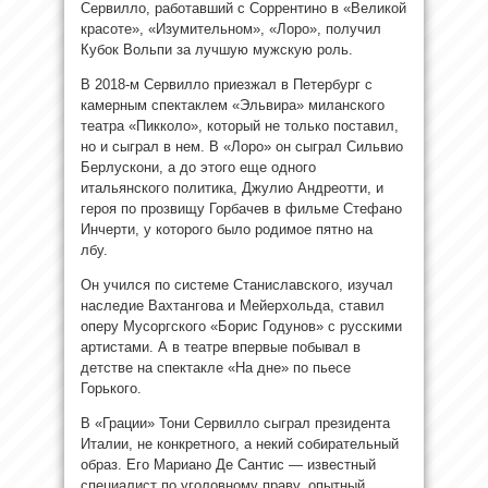
Сервилло, работавший с Соррентино в «Великой
красоте», «Изумительном», «Лоро», получил
Кубок Вольпи за лучшую мужскую роль.
В 2018-м Сервилло приезжал в Петербург с
камерным спектаклем «Эльвира» миланского
театра «Пикколо», который не только поставил,
но и сыграл в нем. В «Лоро» он сыграл Сильвио
Берлускони, а до этого еще одного
итальянского политика, Джулио Андреотти, и
героя по прозвищу Горбачев в фильме Стефано
Инчерти, у которого было родимое пятно на
лбу.
Он учился по системе Станиславского, изучал
наследие Вахтангова и Мейерхольда, ставил
оперу Мусоргского «Борис Годунов» с русскими
артистами. А в театре впервые побывал в
детстве на спектакле «На дне» по пьесе
Горького.
В «Грации» Тони Сервилло сыграл президента
Италии, не конкретного, а некий собирательный
образ. Его Мариано Де Сантис — известный
специалист по уголовному праву, опытный