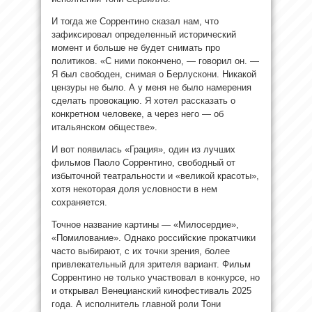
И тогда же Соррентино сказал нам, что
зафиксировал определенный исторический
момент и больше не будет снимать про
политиков. «С ними покончено, — говорил он. —
Я был свободен, снимая о Берлускони. Никакой
цензуры не было. А у меня не было намерения
сделать провокацию. Я хотел рассказать о
конкретном человеке, а через него — об
итальянском обществе».
И вот появилась «Грация», один из лучших
фильмов Паоло Соррентино, свободный от
избыточной театральности и «великой красоты»,
хотя некоторая доля условности в нем
сохраняется.
Точное название картины — «Милосердие»,
«Помилование». Однако российские прокатчики
часто выбирают, с их точки зрения, более
привлекательный для зрителя вариант. Фильм
Соррентино не только участвовал в конкурсе, но
и открывал Венецианский кинофестиваль 2025
года. А исполнитель главной роли Тони