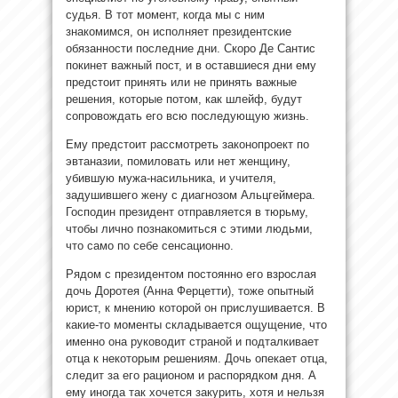
судья. В тот момент, когда мы с ним
знакомимся, он исполняет президентские
обязанности последние дни. Скоро Де Сантис
покинет важный пост, и в оставшиеся дни ему
предстоит принять или не принять важные
решения, которые потом, как шлейф, будут
сопровождать его всю последующую жизнь.
Ему предстоит рассмотреть законопроект по
эвтаназии, помиловать или нет женщину,
убившую мужа-насильника, и учителя,
задушившего жену с диагнозом Альцгеймера.
Господин президент отправляется в тюрьму,
чтобы лично познакомиться с этими людьми,
что само по себе сенсационно.
Рядом с президентом постоянно его взрослая
дочь Доротея (Анна Ферцетти), тоже опытный
юрист, к мнению которой он прислушивается. В
какие-то моменты складывается ощущение, что
именно она руководит страной и подталкивает
отца к некоторым решениям. Дочь опекает отца,
следит за его рационом и распорядком дня. А
ему иногда так хочется закурить, хотя и нельзя