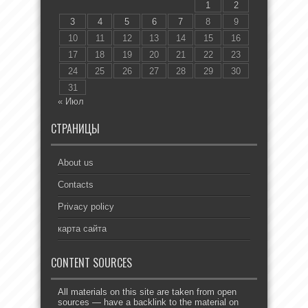
1
2
3
4
5
6
7
8
9
10
11
12
13
14
15
16
17
18
19
20
21
22
23
24
25
26
27
28
29
30
31
« Июл
СТРАНИЦЫ
About us
Contacts
Privacy policy
карта сайта
CONTENT SOURCES
All materials on this site are taken from open
sources — have a backlink to the material on