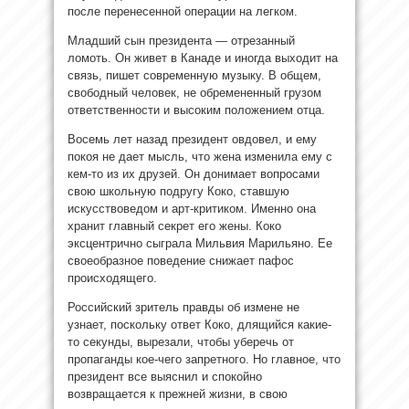
после перенесенной операции на легком.
Младший сын президента — отрезанный
ломоть. Он живет в Канаде и иногда выходит на
связь, пишет современную музыку. В общем,
свободный человек, не обремененный грузом
ответственности и высоким положением отца.
Восемь лет назад президент овдовел, и ему
покоя не дает мысль, что жена изменила ему с
кем-то из их друзей. Он донимает вопросами
свою школьную подругу Коко, ставшую
искусствоведом и арт-критиком. Именно она
хранит главный секрет его жены. Коко
эксцентрично сыграла Мильвия Марильяно. Ее
своеобразное поведение снижает пафос
происходящего.
Российский зритель правды об измене не
узнает, поскольку ответ Коко, длящийся какие-
то секунды, вырезали, чтобы уберечь от
пропаганды кое-чего запретного. Но главное, что
президент все выяснил и спокойно
возвращается к прежней жизни, в свою