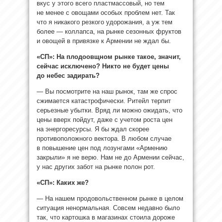
вкус у этого всего пластмассовый, но тем
не менее с овощами особых проблем нет. Так
что я никакого резкого удорожания, а уж тем
более — коллапса, на рынке сезонных фруктов
и овощей в привязке к Армении не ждал бы.
«СП»: На плодоовщном рынке такое, значит,
сейчас исключено? Никто не будет цены
до небес задирать?
— Вы посмотрите на наш рынок, там же спрос
сжимается катастрофически. Ритейл терпит
серьезные убытки. Вряд ли можно ожидать, что
цены вверх пойдут, даже с учетом роста цен
на энергоресурсы. Я бы ждал скорее
противоположного вектора. В любом случае
в повышение цен под лозунгами «Армению
закрыли» я не верю. Нам не до Армении сейчас,
у нас других забот на рынке полон рот.
«СП»: Каких же?
— На нашем продовольственном рынке в целом
ситуация ненормальная. Совсем недавно было
так, что картошка в магазинах стоила дороже