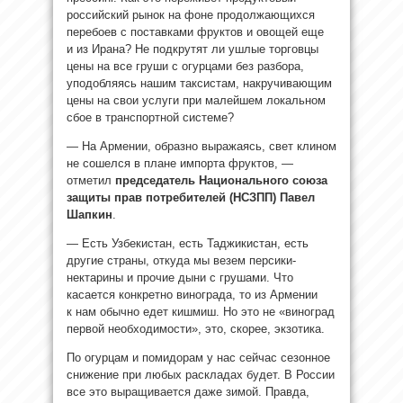
российский рынок на фоне продолжающихся
перебоев с поставками фруктов и овощей еще
и из Ирана? Не подкрутят ли ушлые торговцы
цены на все груши с огурцами без разбора,
уподобляясь нашим таксистам, накручивающим
цены на свои услуги при малейшем локальном
сбое в транспортной системе?
— На Армении, образно выражаясь, свет клином
не сошелся в плане импорта фруктов, —
отметил
председатель Национального союза
защиты прав потребителей (НСЗПП) Павел
Шапкин
.
— Есть Узбекистан, есть Таджикистан, есть
другие страны, откуда мы везем персики-
нектарины и прочие дыни с грушами. Что
касается конкретно винограда, то из Армении
к нам обычно едет кишмиш. Но это не «виноград
первой необходимости», это, скорее, экзотика.
По огурцам и помидорам у нас сейчас сезонное
снижение при любых раскладах будет. В России
все это выращивается даже зимой. Правда,