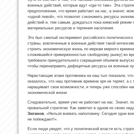
военных действий, которые идут «где-то там». Эта страт
предположении, что время работает на нас, а значит, мо
«одной левой», что позволит сэкономить ресурсы эконо
действий и, тем самым, дождаться пока киевский режим 
материальных ресурсов и терпения населения.
Это был смелый эксперимент российского политического 
стрáны, вовлеченные в военные действия такой интенсив
строить экономическую жизнь по меркам мирного времени
сложившейся приверженностью свободному рынку) во вр
требовали принудительного сокращения объемов выпуска
чтобы перенаправить дефицитные ресурсы на военные н
Нарастающие атаки противника на наш тыл показали, что
оказалось, что наш противник времени зря не теряет, а 
наращивает свои возможности, и теперь уже способен н
экономической жизни.
Следовательно, время уже не работает на нас. Значит, п
провальной стратегии. Как заметил в одном из своих н
Зюганов
, «Нельзя воевать наполовину. Сегодня одни вою
не побеждают!».
Если люди увидят, что у политической власти есть страте