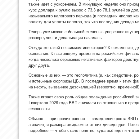
также идет с ускорением. В минувшую неделю оно приобр
курс доллара к рублю вырос с 73.3 до 78.1 рублей за до
называемого налогового периода (в последних числах к
валюту для уплаты налогов, так что последняя декада м
Теперь уже можно с большой степенью уверенности утвер
развернулся, и девальвация началась.
Откуда же такой пессимизм инвесторов? К сожалению, дл
основания. К настоящему времени на российском финан
когда несколько серьезных негативных факторов действ
друг друга.
Основные из них — это геополитика (и, как следствие, 
и ястебиные сюрпризы ЦБ. В последнее время к этим фа
на нефть, вызванное деэскалацией (вероятно, временной
Также играет свою роль общее охлаждение российской эк
I квартала 2026 года ВВП снизился по отношению к пре
сезонности.
Обычно — при прочих равных — замедление роста ВВП п
а значит, и размера ожидаемых от них дивидендов. Пого
подробнее — чтобы стало понятно, куда всё идет и что 