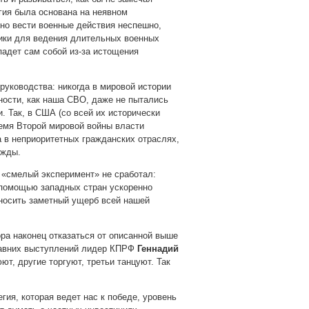
егия была основана на неявном
жно вести военные действия неспешно,
мики для ведения длительных военных
падет сам собой из-за истощения
руководства: никогда в мировой истории
ности, как наша СВО, даже не пытались
. Так, в США (со всей их исторически
емя Второй мировой войны власти
 в неприоритетных гражданских отраслях,
ужды.
 «смелый эксперимент» не сработал:
с помощью западных стран ускоренно
аносить заметный ущерб всей нашей
ора наконец отказаться от описанной выше
едавних выступлений лидер КПРФ
Геннадий
ют, другие торгуют, третьи танцуют. Так
гия, которая ведет нас к победе, уровень