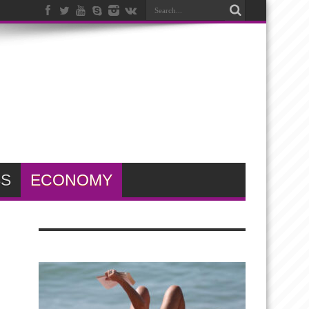
SS
ECONOMY