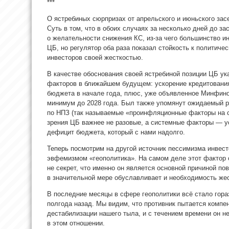
***
О ястребиных сюрпризах от апрельского и июньского зас
Суть в том, что в обоих случаях за несколько дней до з
о желательности снижения КС, из-за чего большинство и
ЦБ, но регулятор оба раза показал стойкость к политич
инвесторов своей жесткостью.
В качестве обоснования своей ястребиной позиции ЦБ у
факторов в ближайшем будущем: ускорение кредитования
бюджета в начале года, плюс, уже объявленное Минфин
минимум до 2028 года. Был также упомянут ожидаемый р
по НПЗ (так называемые «проинфляционные факторы на с
зрения ЦБ важнее не разовые, а системные факторы — у
дефицит бюджета, который с нами надолго.
Теперь посмотрим на другой источник пессимизма инвест
эвфемизмом «геополитика». На самом деле этот фактор 
не секрет, что именно он является основной причиной по
в значительной мере обуславливает и необходимость же
В последние месяцы в сфере геополитики всё стало гора
полгода назад. Мы видим, что противник пытается компе
дестабилизации нашего тыла, и с течением времени он 
в этом отношении.