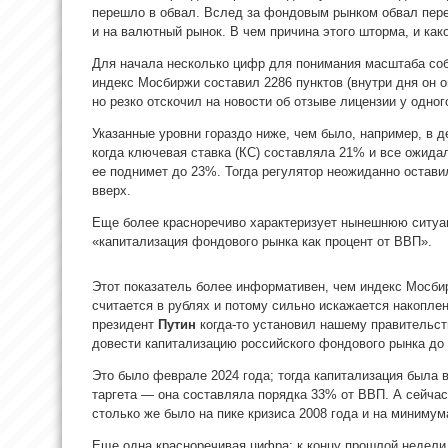
перешло в обвал. Вслед за фондовым рынком обвал пере
и на валютный рынок. В чем причина этого шторма, и ка
Для начала несколько цифр для понимания масштаба собы
индекс Мосбиржи составил 2286 пунктов (внутри дня он о
но резко отскочил на новости об отзыве лицензии у одног
Указанные уровни гораздо ниже, чем было, например, в де
когда ключевая ставка (КС) составляла 21% и все ожида
ее поднимет до 23%. Тогда регулятор неожиданно остави
вверх.
Еще более красноречиво характеризует нынешнюю ситуац
«капитализация фондового рынка как процент от ВВП».
Этот показатель более информативен, чем индекс Мосби
считается в рублях и потому сильно искажается накопле
президент
Путин
когда-то установил нашему правительст
довести капитализацию российского фондового рынка до
Это было феврале 2024 года; тогда капитализация была
таргета — она составляла порядка 33% от ВВП. А сейча
столько же было на пике кризиса 2008 года и на минимум
Еще одна красноречивая цифра: к концу прошлой недели