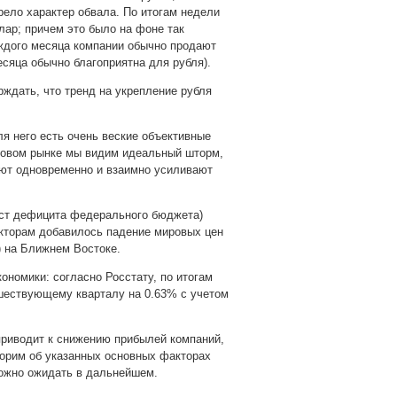
ело характер обвала. По итогам недели
ллар; причем это было на фоне так
аждого месяца компании обычно продают
есяца обычно благоприятна для рубля).
ждать, что тренд на укрепление рубля
я него есть очень веские объективные
совом рынке мы видим идеальный шторм,
уют одновременно и взаимно усиливают
рост дефицита федерального бюджета)
кторам добавилось падение мировых цен
) на Ближнем Востоке.
ономики: согласно Росстату, по итогам
дшествующему кварталу на 0.63% с учетом
риводит к снижению прибылей компаний,
ворим об указанных основных факторах
можно ожидать в дальнейшем.