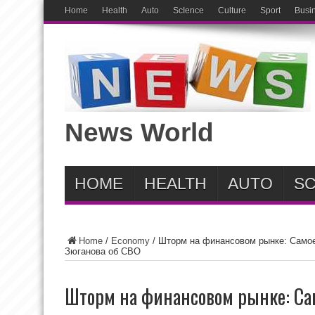
Home
Health
Auto
ScIence
Culture
Sport
Busi
News World
HOME
HEALTH
AUTO
SC
Home
/
Economy
/
Шторм на финансовом рынке: Самое
Зюганова об СВО
Шторм на финансовом рынке: Са