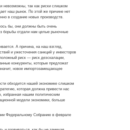
и невозможны, так как риски слишком
дает наш рынок. По этой же причине нет
енно в создание новых производств.
лось бы, они должны быть очень
без борьбы отдали нам целые рыночные
вается. А причина, на наш взгляд,
ствий и ужесточения санкций у инвесторов
положный риск — риск деэскалации,
ранные конкуренты, которые предложат
 значит, новое импортозамещающее
ости обходится нашей экономике слишком
ратегию, которая должна привести нас
но, избранная нашим политическим
зационной модели экономики, больше
ании Федеральному Собранию в феврале
ть и развиваться, как бы не замечая