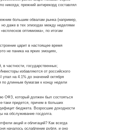
ыло никогда; прежний антирекорд составлял
режним большим обвалам рынка (например,
, но даже в тех эпизодах между неделями
 «всплесков оптимизма», по итогам
настроение царит в настоящее время
то не паника на ярких эмоциях,
 в частности, государственных;
 Инвесторы избавляются от российского
 упал на 4.1% до значений октября
и по длинным бумагам к концу недели
ю ОФЗ, который должен был состояться
се-таки придется, причем в больших
 дефицит бюджета. Возросшие доходности
ы на обслуживание госдолга.
ртфели акций и облигаций? Как всегда
ня началось ослабление рубля, и оно