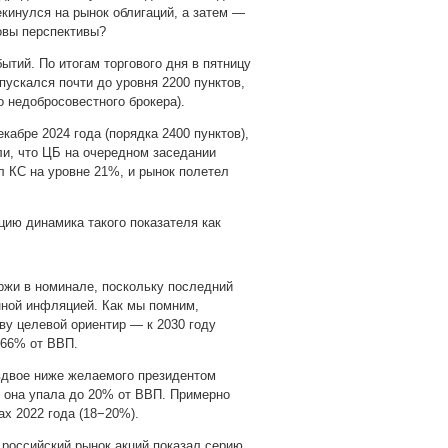
кинулся на рынок облигаций, а затем —
ковы перспективы?
тий. По итогам торгового дня в пятницу
пускался почти до уровня 2200 пунктов,
о недобросовестного брокера).
кабре 2024 года (порядка 2400 пунктов),
ли, что ЦБ на очередном заседании
л КС на уровне 21%, и рынок полетел
ию динамика такого показателя как
ржи в номинале, поскольку последний
нной инфляцией. Как мы помним,
ву целевой ориентир — к 2030 году
 66% от ВВП.
 вдвое ниже желаемого президентом
с она упала до 20% от ВВП. Примерно
ах 2022 года (18−20%).
 российский рынок акций показал серию