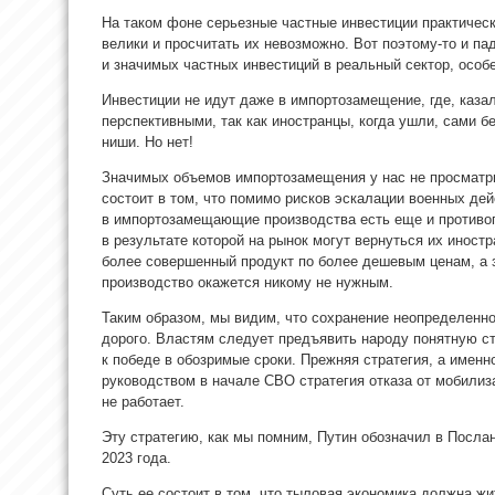
На таком фоне серьезные частные инвестиции практическ
велики и просчитать их невозможно. Вот поэтому-то и па
и значимых частных инвестиций в реальный сектор, особ
Инвестиции не идут даже в импортозамещение, где, каза
перспективными, так как иностранцы, когда ушли, сами 
ниши. Но нет!
Значимых объемов импортозамещения у нас не просматри
состоит в том, что помимо рисков эскалации военных дей
в импортозамещающие производства есть еще и противо
в результате которой на рынок могут вернуться их иност
более совершенный продукт по более дешевым ценам, а
производство окажется никому не нужным.
Таким образом, мы видим, что сохранение неопределенн
дорого. Властям следует предъявить народу понятную ст
к победе в обозримые сроки. Прежняя стратегия, а имен
руководством в начале СВО стратегия отказа от мобили
не работает.
Эту стратегию, как мы помним, Путин обозначил в Посл
2023 года.
Суть ее состоит в том, что тыловая экономика должна жи