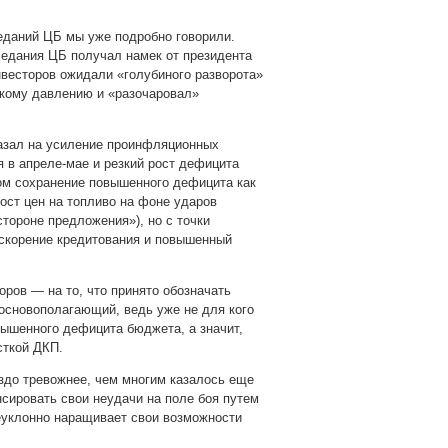
еданий ЦБ мы уже подробно говорили.
аседания ЦБ получал намек от президента
нвесторов ожидали «голубиного разворота»
ескому давлению и «разочаровал»
казал на усиление проинфляционных
 в апреле-мае и резкий рост дефицита
ом сохранение повышенного дефицита как
ост цен на топливо на фоне ударов
тороне предложения»), но с точки
скорение кредитования и повышенный
оров — на то, что принято обозначать
основополагающий, ведь уже не для кого
вышенного дефицита бюджета, а значит,
сткой ДКП.
здо тревожнее, чем многим казалось еще
нсировать свои неудачи на поле боя путем
неуклонно наращивает свои возможности