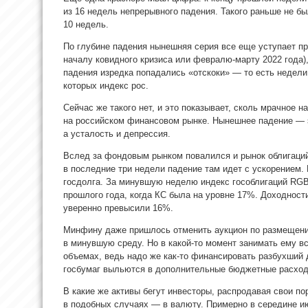
из 16 недель непрерывного падения. Такого раньше не б
10 недель.
По глубине падения нынешняя серия все еще уступает п
началу ковидного кризиса или февралю-марту 2022 года)
падения изредка попадались «отскоки» — то есть недели
которых индекс рос.
Сейчас же такого нет, и это показывает, сколь мрачное 
на российском финансовом рынке. Нынешнее падение — э
а усталость и депрессия.
Вслед за фондовым рынком повалился и рынок облигаций,
в последние три недели падение там идет с ускорением.
госдолга. За минувшую неделю индекс гособлигаций RGBI
прошлого года, когда КС была на уровне 17%. Доходност
уверенно превысили 16%.
Минфину даже пришлось отменить аукцион по размещени
в минувшую среду. Но в какой-то момент занимать ему в
объемах, ведь надо же как-то финансировать разбухший
госбумаг выльются в дополнительные бюджетные расход
В какие же активы бегут инвесторы, распродавая свои по
в подобных случаях — в валюту. Примерно в середине ию