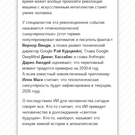
время может вообще произойти революция:
машина с искусственным интеллектом станет
умнее человека.
У специалистов это революционное событие
называется «
технологической
сингулярностью
» (этот термин
популяризировал математик и писатель-фантаст
Вернор Виндж
, а позже развил технический
директор Google
Рэй Курцвейл
). Глава Google
DeepMind
Демис Хассабис
и глава Anthropic
Дарио Амодей
оценивают, что переломный
момент придется примерно на 2030-й год.
А всем известный новоиспеченный триллионер
Илон
Маск
считает, что технологическая
сингулярность будет зафиксирована в текущем,
2026 году.
О последствиях ИИ для человечества сегодня
говорят все. Кто-то считает, что ИИ приведет
человечество в долгожданное «светлое
будущее». Кто-то, наоборот, называет это
концом земной истории и апокалипсисом.