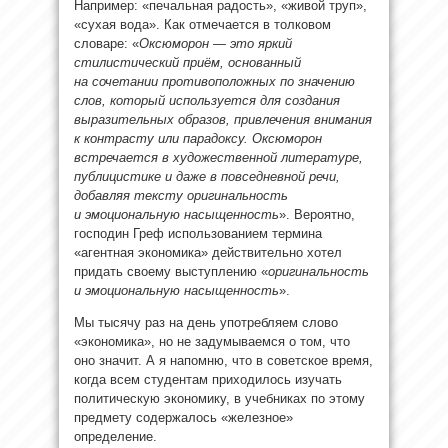
Например: «печальная радость», «живой труп»,
«сухая вода». Как отмечается в толковом
словаре: «
Оксюморон — это яркий
стилистический приём, основанный
на сочетании противоположных по значению
слов, который используется для создания
выразительных образов, привлечения внимания
к контрасту или парадоксу. Оксюморон
встречается в художественной литературе,
публицистике и даже в повседневной речи,
добавляя тексту оригинальность
и эмоциональную насыщенность
». Вероятно,
господин Греф использованием термина
«агентная экономика» действительно хотел
придать своему выступлению «
оригинальность
и эмоциональную насыщенность
».
Мы тысячу раз на день употребляем слово
«экономика», но не задумываемся о том, что
оно значит. А я напомню, что в советское время,
когда всем студентам приходилось изучать
политическую экономику, в учебниках по этому
предмету содержалось «железное»
определение.