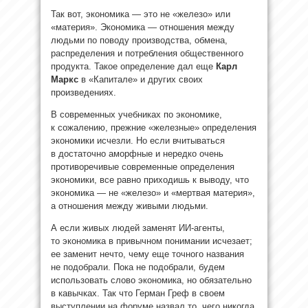
Так вот, экономика — это не «железо» или
«материя». Экономика — отношения между
людьми по поводу производства, обмена,
распределения и потребления общественного
продукта. Такое определение дал еще
Карл
Маркс
в «Капитале» и других своих
произведениях.
В современных учебниках по экономике,
к сожалению, прежние «железные» определения
экономики исчезли. Но если вчитываться
в достаточно аморфные и нередко очень
противоречивые современные определения
экономики, все равно приходишь к выводу, что
экономика — не «железо» и «мертвая материя»,
а отношения между живыми людьми.
А если живых людей заменят ИИ-агенты,
то экономика в привычном понимании исчезает;
ее заменит нечто, чему еще точного названия
не подобрали. Пока не подобрали, будем
использовать слово экономика, но обязательно
в кавычках. Так что Герман Греф в своем
выступлении на форуме назвал то, чего никогда