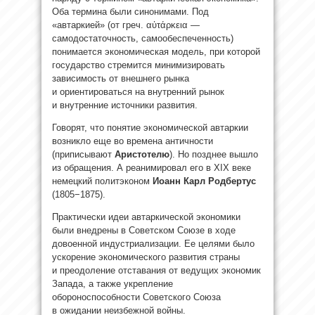
Оба термина были синонимами. Под
«автаркией» (от греч. αὐτάρκεια —
самодостаточность, самообеспеченность)
понимается экономическая модель, при которой
государство стремится минимизировать
зависимость от внешнего рынка
и ориентироваться на внутренний рынок
и внутренние источники развития.
Говорят, что понятие экономической автаркии
возникло еще во времена античности
(приписывают
Аристотелю
). Но позднее вышло
из обращения. А реанимировал его в XIX веке
немецкий политэконом
Иоанн
Карл Родбертус
(1805−1875).
Практически идеи автаркической экономики
были внедрены в Советском Союзе в ходе
довоенной индустриализации. Ее целями было
ускорение экономического развития страны
и преодоление отставания от ведущих экономик
Запада, а также укрепление
обороноспособности Советского Союза
в ожидании неизбежной войны.