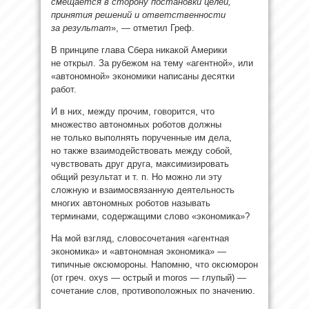
смещается в сторону постановки целей,
принятия решений и ответственности
за результат
», — отметил Греф.
В принципе глава Сбера никакой Америки
не открыл. За рубежом на тему «агентной», или
«автономной» экономики написаны десятки
работ.
И в них, между прочим, говорится, что
множество автономных роботов должны
не только выполнять порученные им дела,
но также взаимодействовать между собой,
чувствовать друг друга, максимизировать
общий результат и т. п. Но можно ли эту
сложную и взаимосвязанную деятельность
многих автономных роботов называть
терминами, содержащими слово «экономика»?
На мой взгляд, словосочетания «агентная
экономика» и «автономная экономика» —
типичные оксюмороны. Напомню, что оксюморон
(от греч. oxys — острый и moros — глупый) —
сочетание слов, противоположных по значению.