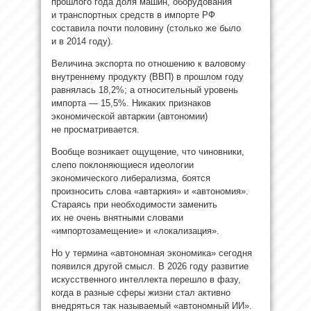
прошлого года доля машин, оборудования
и транспортных средств в импорте РФ
составила почти половину (столько же было
и в 2014 году).
Величина экспорта по отношению к валовому
внутреннему продукту (ВВП) в прошлом году
равнялась 18,2%; а относительный уровень
импорта — 15,5%. Никаких признаков
экономической автаркии (автономии)
не просматривается.
Вообще возникает ощущение, что чиновники,
слепо поклоняющиеся идеологии
экономического либерализма, боятся
произносить слова «автаркия» и «автономия».
Стараясь при необходимости заменить
их не очень внятными словами
«импортозамещение» и «локализация».
Но у термина «автономная экономика» сегодня
появился другой смысл. В 2026 году развитие
искусственного интеллекта перешло в фазу,
когда в разные сферы жизни стал активно
внедряться так называемый «автономный ИИ».