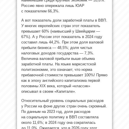
наименьший среди крупных экономик — 35,8%.
Россию явно опережала лишь ЮАР
с показателем 66,3%.
А вот показатель доли заработной платы в ВВП.
У многих европейских стран этот показатель
превышает 60% (наивысший у Швейцарии —
67%). А у России этот показатель в 2024 году
составил лишь 44,2%. При этом доля валовой
прибыли бизнеса — 48,5%; доля чистых
налоговых доходов государства — 7,3%.
Величина валовой прибыли выше объема
заработной платы. На языке марксистской
политэкономии, это означает, что норма
прибавочной стоимости превышает 100%! Прямо
как в эпоху английского капитализма первой
половины XIX века, который «классик»
описывал в своем «Капитале».
Относительный уровень социальных расходов
у России на фоне других стран очень скромный.
По данным на 2023 год, доля расходов
на социальную политику в ВВП составляла
около 11,6%; в 2024 году она сократилась
до 11,0%. Ожидается, что в 2026 году этот