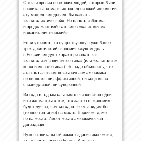
С точки зрения советских людей, которые были
воспитаны на марксистско-ленинской идеологии,
эту модель следовало бы назвать
«капиталистической». Но власть избегала
и продолжает избегать слов «капитализм»
и «капиталистический».
Если уточнять, то существующую уже более
трех десятилетий экономическую модель
в России следует характеризовать как
«капитализм зависимого типа» (или «капитализм
колониального типа»). Не надо объяснять, что
эта так называемая «рыночная» экономика
не является ни эффективной, ни социально
справедливой, ни суверенной.
Из года в год мы слышим от чиновников одни
и те же мантры о том, что завтра в экономике
будет лучше, чем сегодня. Но мы видим бег
(точнее топтание) на месте. Впрочем, даже
не на месте. Имеет место экономическая
деградация.
Нужен капитальный ремонт здания экономики,
т.е. радикальные реформы. А власть