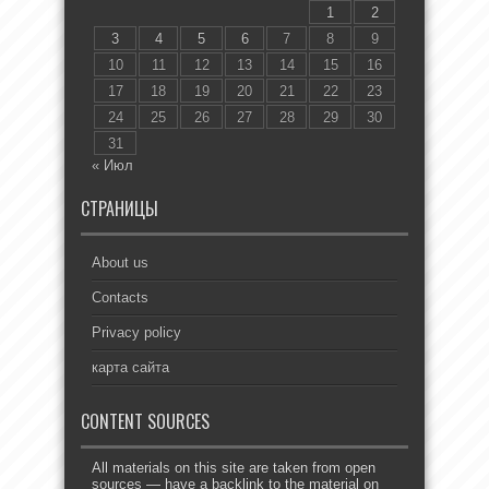
1
2
3
4
5
6
7
8
9
10
11
12
13
14
15
16
17
18
19
20
21
22
23
24
25
26
27
28
29
30
31
« Июл
СТРАНИЦЫ
About us
Contacts
Privacy policy
карта сайта
CONTENT SOURCES
All materials on this site are taken from open
sources — have a backlink to the material on