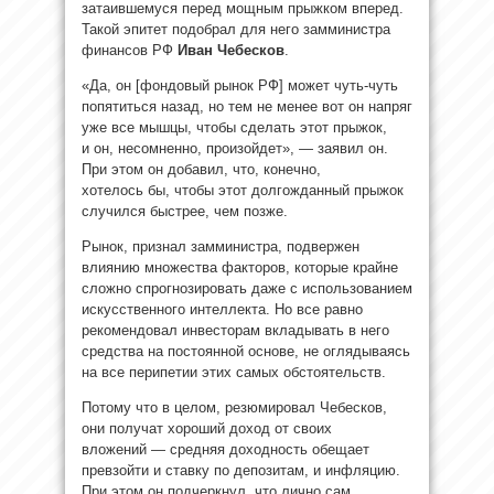
затаившемуся перед мощным прыжком вперед.
Такой эпитет подобрал для него замминистра
финансов РФ
Иван Чебесков
.
«Да, он [фондовый рынок РФ] может чуть-чуть
попятиться назад, но тем не менее вот он напряг
уже все мышцы, чтобы сделать этот прыжок,
и он, несомненно, произойдет», — заявил он.
При этом он добавил, что, конечно,
хотелось бы, чтобы этот долгожданный прыжок
случился быстрее, чем позже.
Рынок, признал замминистра, подвержен
влиянию множества факторов, которые крайне
сложно спрогнозировать даже с использованием
искусственного интеллекта. Но все равно
рекомендовал инвесторам вкладывать в него
средства на постоянной основе, не оглядываясь
на все перипетии этих самых обстоятельств.
Потому что в целом, резюмировал Чебесков,
они получат хороший доход от своих
вложений — средняя доходность обещает
превзойти и ставку по депозитам, и инфляцию.
При этом он подчеркнул, что лично сам