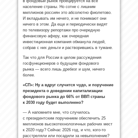
в фондовый рынок проецируется на все
население страны. Но сотне с лишним
миллионов россиян это абсолютно фиолетово.
И вкладывать им нечего, и не понимают они
ничего в этом. Да еще и периодически видят
по телевизору репортажи про очередную
финансовую аферу, как очередная
инвестиционная компания обманула людей,
собрав с них деньги и растворившись в тумане.
Так что для России в целом рассуждения
госфункционеров о будущем фондового
рынка — всего лишь дребезг и шум, ничего
более.
«СП»: Ну а вдруг случится чудо, и поручение
президента о доведении капитализации
фондового рынка до 66% от ВВП страны
к 2030 году будет выполнено?
— А напомните мне, что случилось
с президентским поручением обеспечить 25
миллионов высокотехнологичных рабочих мест
к 2020 году? Сейчас 2026 год, и что, кого-то
расстреляли или посадили за невыполнение?