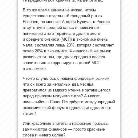
те предпочитают хранить их на депозитах.
В то же время банкам не нужно, чтобы
существовал отдельный фондовый рынок.
Наконец, по мнению Андрея Бунича, в России
отсутствует средний класс в привычном
понимании этого термина, а доля малого
и среднего бизнеса (МСП) в экономике очень
мала, составляя лишь 20%. которая составляет
около 20% в экономике. Финансовый же рынок
развивается там, где доля среднего класса
значительно и коррелирует с долей МСП
в экономике.
Что-то случилось с нашим фондовым рынком,
что он всего за неполных два месяца
превратился из гадкого утенка в затаившегося
перед прыжком могучего тигра? А может,
начавшийся в Санкт-Петербурге международный
экономический форум в одночасье сделал его
таким?
Или красочные эпитеты и пафосные призывы
замминистра финансов — просто красивые
слова и ничего более?