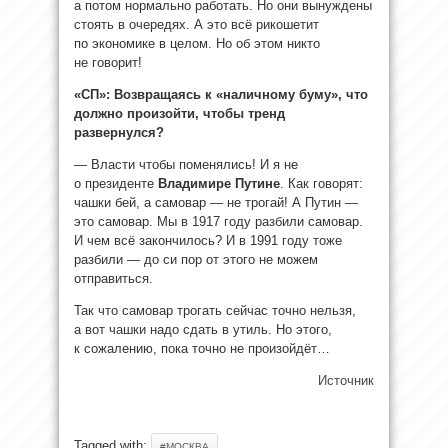
а потом нормально работать. Но они вынуждены
стоять в очередях. А это всё рикошетит
по экономике в целом. Но об этом никто
не говорит!
«СП»: Возвращаясь к «наличному буму», что
должно произойти, чтобы тренд
развернулся?
— Власти чтобы поменялись! И я не
о президенте
Владимире Путине
. Как говорят:
чашки бей, а самовар — не трогай! А Путин —
это самовар. Мы в 1917 году разбили самовар.
И чем всё закончилось? И в 1991 году тоже
разбили — до си пор от этого не можем
отправиться.
Так что самовар трогать сейчас точно нельзя,
а вот чашки надо сдать в утиль. Но этого,
к сожалению, пока точно не произойдёт…
Источник
Tagged with:
#МОСКВА