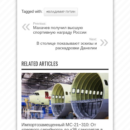
Tagged with:
#ВЛАДИМИР ПУТИН
Previous:
Махачев получил высшую
спортивную награду России
Next:
В столице показывают эскизы и
раскадровки Данелии
RELATED ARTICLES
Импортозамещенный МС-21−310: От
«первого серийного» до «36 самолетов в