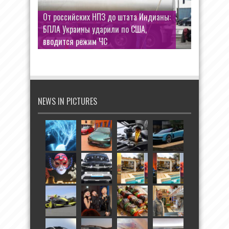
От российских НПЗ до штата Индианы:
Инфантино созвал экстренное
БПЛА Украины ударили по США,
совещание в Марокко на фоне
вводится режим ЧС
последствий продажи доли в ФИФА
NEWS IN PICTURES