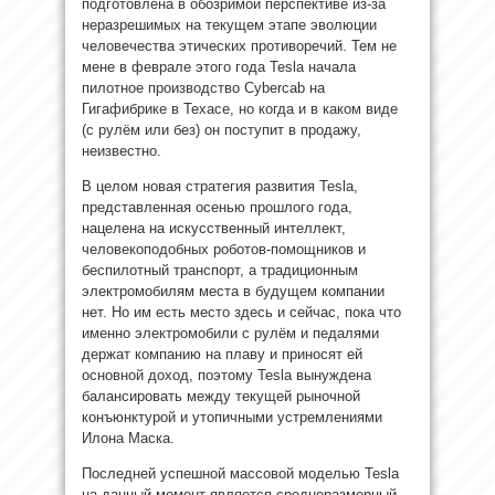
подготовлена в обозримой перспективе из-за
неразрешимых на текущем этапе эволюции
человечества этических противоречий. Тем не
мене в феврале этого года Tesla начала
пилотное производство Cybercab на
Гигафибрике в Техасе, но когда и в каком виде
(с рулём или без) он поступит в продажу,
неизвестно.
В целом новая стратегия развития Tesla,
представленная осенью прошлого года,
нацелена на искусственный интеллект,
человекоподобных роботов-помощников и
беспилотный транспорт, а традиционным
электромобилям места в будущем компании
нет. Но им есть место здесь и сейчас, пока что
именно электромобили с рулём и педалями
держат компанию на плаву и приносят ей
основной доход, поэтому Tesla вынуждена
балансировать между текущей рыночной
конъюнктурой и утопичными устремлениями
Илона Маска.
Последней успешной массовой моделью Tesla
на данный момент является среднеразмерный