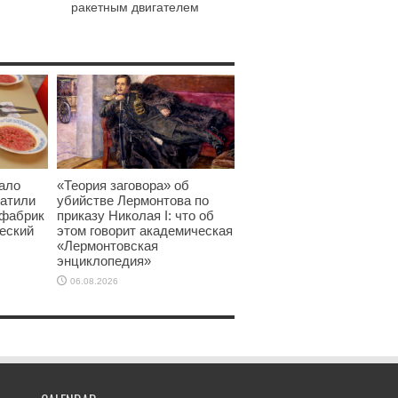
ракетным двигателем
ало
«Теория заговора» об
латили
убийстве Лермонтова по
 фабрик
приказу Николая I: что об
еский
этом говорит академическая
«Лермонтовская
энциклопедия»
06.08.2026