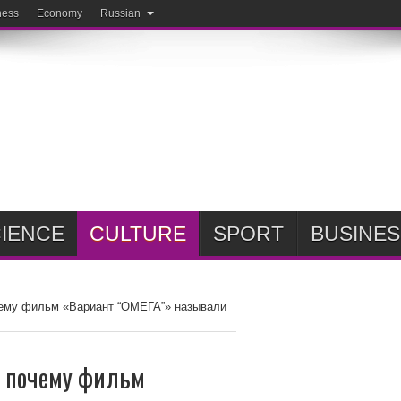
ness
Economy
Russian
IENCE
CULTURE
SPORT
BUSINES
чему фильм «Вариант “ОМЕГА”» называли
: почему фильм