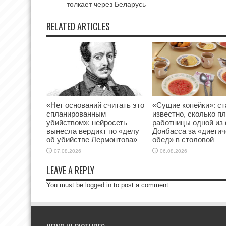
толкает через Беларусь
RELATED ARTICLES
«Нет оснований считать это
«Сущие копейки»: ст
спланированным
известно, сколько п
убийством»: нейросеть
работницы одной из
вынесла вердикт по «делу
Донбасса за «диетич
об убийстве Лермонтова»
обед» в столовой
07.08.2026
06.08.2026
LEAVE A REPLY
You must be
logged in
to post a comment.