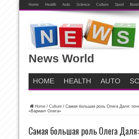
Home
Health
Auto
ScIence
Culture
Sport
Busi
News World
HOME
HEALTH
AUTO
SC
Home
/
Culture
/
Самая большая роль Олега Даля: по
«Вариант Олега»
Самая большая роль Олега Даля