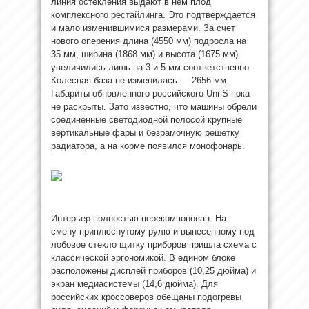
линия остекления выдают в нем плод
комплексного рестайлинга. Это подтверждается
и мало изменившимися размерами. За счет
нового оперения длина (4550 мм) подросла на
35 мм, ширина (1868 мм) и высота (1675 мм)
увеличились лишь на 3 и 5 мм соответственно.
Колесная база не изменилась — 2656 мм.
Габариты обновленного российского Uni-S пока
не раскрыты. Зато известно, что машины обрели
соединенные светодиодной полосой крупные
вертикальные фары и безрамочную решетку
радиатора, а на корме появился монофонарь.
Интерьер полностью перекомпонован. На
смену приплюснутому рулю и вынесенному под
лобовое стекло щитку приборов пришла схема с
классической эргономикой. В едином блоке
расположены дисплей приборов (10,25 дюйма) и
экран медиасистемы (14,6 дюйма). Для
российских кроссоверов обещаны подогревы