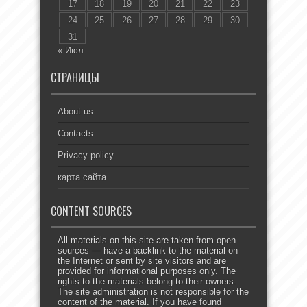
17
18
19
20
21
22
23
24
25
26
27
28
29
30
31
« Июл
СТРАНИЦЫ
About us
Contacts
Privacy policy
карта сайта
CONTENT SOURCES
All materials on this site are taken from open
sources — have a backlink to the material on
the Internet or sent by site visitors and are
provided for informational purposes only. The
rights to the materials belong to their owners.
The site administration is not responsible for the
content of the material. If you have found