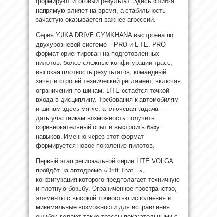
формируют итоговый результат. Здесь ошибка
напрямую влияет на время, а стабильность
зачастую оказывается важнее агрессии.
Серия YUKA DRIVE GYMKHANA выстроена по
двухуровневой системе – PRO и LITE. PRO-
формат ориентирован на подготовленных
пилотов: более сложные конфигурации трасс,
высокая плотность результатов, командный
зачёт и строгий технический регламент, включая
ограничения по шинам. LITE остаётся точкой
входа в дисциплину. Требования к автомобилям
и шинам здесь мягче, а ключевая задача —
дать участникам возможность получить
соревновательный опыт и выстроить базу
навыков. Именно через этот формат
формируется новое поколение пилотов.
Первый этап региональной серии LITE VOLGA
пройдёт на автодроме «Drift That…»,
конфигурация которого предполагает техничную
и плотную борьбу. Ограниченное пространство,
элементы с высокой точностью исполнения и
минимальные возможности для исправления
ошибок делают такие трассы показательными с