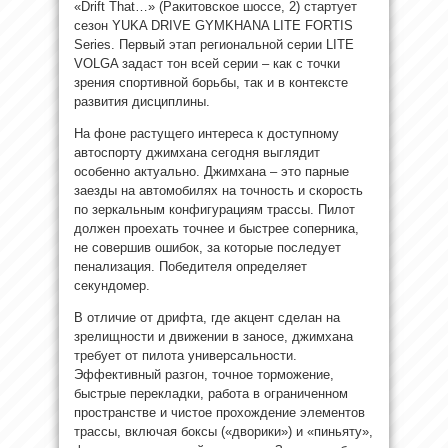
«Drift That…» (Ракитовское шоссе, 2) стартует
сезон YUKA DRIVE GYMKHANA LITE FORTIS
Series. Первый этап региональной серии LITE
VOLGA задаст тон всей серии – как с точки
зрения спортивной борьбы, так и в контексте
развития дисциплины.
На фоне растущего интереса к доступному
автоспорту джимхана сегодня выглядит
особенно актуально. Джимхана – это парные
заезды на автомобилях на точность и скорость
по зеркальным конфигурациям трассы. Пилот
должен проехать точнее и быстрее соперника,
не совершив ошибок, за которые последует
пенализация. Победителя определяет
секундомер.
В отличие от дрифта, где акцент сделан на
зрелищности и движении в заносе, джимхана
требует от пилота универсальности.
Эффективный разгон, точное торможение,
быстрые перекладки, работа в ограниченном
пространстве и чистое прохождение элементов
трассы, включая боксы («дворики») и «пиньяту»,