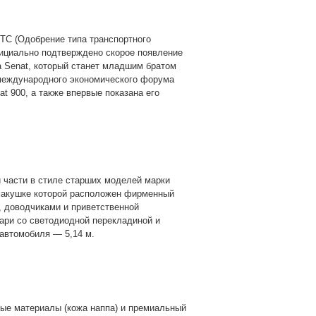
TC (Одобрение типа транспортного
фициально подтверждено скорое появление
а Senat, который станет младшим братом
 международного экономического форума
t 900, а также впервые показана его
 части в стиле старших моделей марки
 макушке которой расположен фирменный
, доводчиками и приветственной
ари со светодиодной перекладиной и
автомобиля — 5,14 м.
ые материалы (кожа наппа) и премиальный