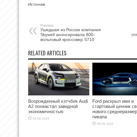
Источник
Previous:
Ушедшая из России компания
Skywell анонсировала 800-
от
вольтовый кроссовер S710
RELATED ARTICLES
Возрожденный хэтчбек Audi
Ford раскрыл имя и
A2 похвастал завидной
стартовый ценник св
экономичностью
нового среднеразмер
пикапа
08.08.2026
08.08.2026