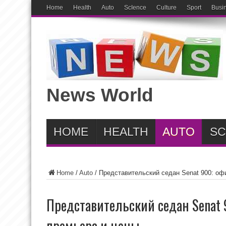
Home
Health
Auto
ScIence
Culture
Sport
Busi
News World
HOME
HEALTH
AUTO
SC
Home
/
Auto
/
Представительский седан Senat 900: оф
Представительский седан Senat
премьера и цены