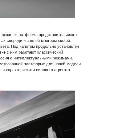
00 лежит «платформа представительского
гах спереди и задней многорычажкой.
вета. Под капотом продольно установлен
язке с ним работают классический
иссия с интеллектуальными режимами.
аимствованной платформе для новой модели
ы и характеристики силового агрегата