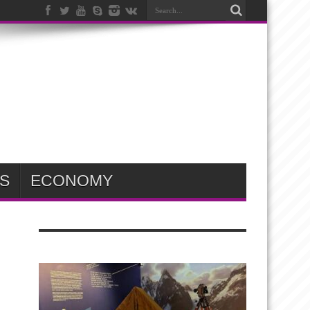
S
ECONOMY