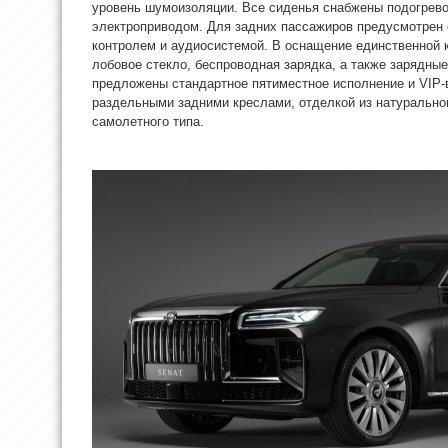
уровень шумоизоляции. Все сиденья снабжены подогрево
электроприводом. Для задних пассажиров предусмотрен 
контролем и аудиосистемой. В оснащение единственной 
лобовое стекло, беспроводная зарядка, а также зарядны
предложены стандартное пятиместное исполнение и VIP-
раздельными задними креслами, отделкой из натурально
самолетного типа.