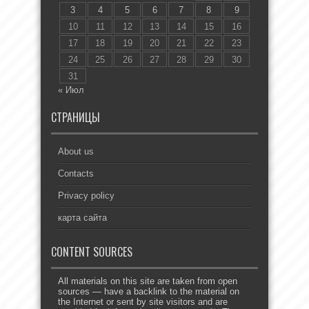
3
4
5
6
7
8
9
10
11
12
13
14
15
16
17
18
19
20
21
22
23
24
25
26
27
28
29
30
31
« Июл
СТРАНИЦЫ
About us
Contacts
Privacy policy
карта сайта
CONTENT SOURCES
All materials on this site are taken from open
sources — have a backlink to the material on
the Internet or sent by site visitors and are