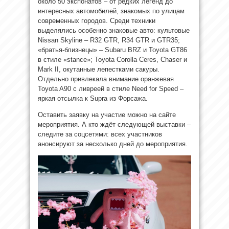
около 50 экспонатов – от редких легенд до
интересных автомобилей, знакомых по улицам
современных городов. Среди техники
выделялись особенно знаковые авто: культовые
Nissan Skyline – R32 GTR, R34 GTR и GTR35;
«братья-близнецы» – Subaru BRZ и Toyota GT86
в стиле «stance»; Toyota Corolla Ceres, Chaser и
Mark II, окутанные лепестками сакуры.
Отдельно привлекала внимание оранжевая
Toyota A90 с ливреей в стиле Need for Speed –
яркая отсылка к Supra из Форсажа.
Оставить заявку на участие можно на сайте
мероприятия. А кто ждёт следующей выставки –
следите за соцсетями: всех участников
анонсируют за несколько дней до мероприятия.