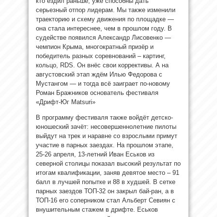
кто ездил раньше, уже способны дать
серьезный отпор лидерам. Мы также изменили
траекторию и схему движения по площадке —
она стала интереснее, чем в прошлом году. В
судействе появился Александр Лисовенко —
чемпион Крыма, многократный призёр и
победитель разных соревнований – картинг,
кольцо, RDS. Он внёс свои коррективы. А на
августовский этап ждём Илью Федорова с
Мустангом — и тогда всё заиграет по-новому
Роман Бражников основатель фестиваля
«Дрифт-Юг Matsuri»
В программу фестиваля также войдёт детско-
юношеский зачёт: несовершеннолетние пилоты
выйдут на трек и наравне со взрослыми примут
участие в парных заездах. На прошлом этапе,
25-26 апреля, 13-летний Иван Еськов из
северной столицы показал высокий результат по
итогам квалификации, заняв девятое место – 91
балл в лучшей попытке и 88 в худшей. В сетке
парных заездов ТОП-32 он закрыл бай-ран, а в
ТОП-16 его соперником стал Альберт Севиян с
внушительным стажем в дрифте. Еськов