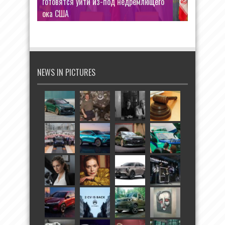
готовятся уйти из-под недремлющего
ока США
NEWS IN PICTURES