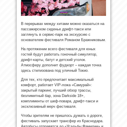
В перерывах между хитами можно оказаться на
пассажирском сиденье дрифт-такси или
заглянуть в сервис-парк на экскурсию с
основателем фестиваля Романом Бражниковым.
На протяжении всего фестиваля для юных
гостей будут работать гоночный симулятор,
дрифт-карты, батут и детский уголок.
Атмосферу дополнит фудкорт – каждая точка
здесь стилизована под уличный Токио.
Для тех, кто предпочитает максимальный
комфорт, работает VIP-ложа «Самурай»:
закрытый паркинг, лучший обзор трассы,
безлимитный бар, зона Darkside 18+,
комплименты от шеф-повара, дрифт-такси и
эксклюзивный мерч фестиваля.
Чтобы зрителям не пришлось думать о дороге,
фестиваль запускает трансфер из Краснодара.
Автобусы отправятся до «Усадьбы Фамилии» и