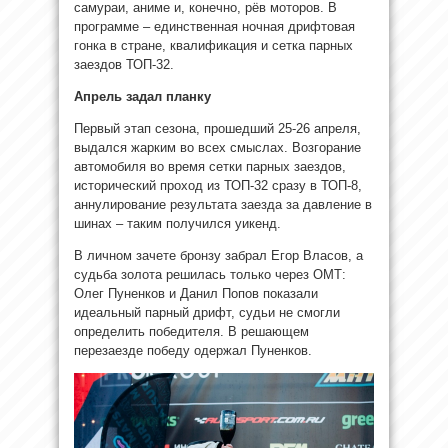
самураи, аниме и, конечно, рёв моторов. В
программе – единственная ночная дрифтовая
гонка в стране, квалификация и сетка парных
заездов ТОП-32.
Апрель задал планку
Первый этап сезона, прошедший 25-26 апреля,
выдался жарким во всех смыслах. Возгорание
автомобиля во время сетки парных заездов,
исторический проход из ТОП-32 сразу в ТОП-8,
аннулирование результата заезда за давление в
шинах – таким получился уикенд.
В личном зачете бронзу забрал Егор Власов, а
судьба золота решилась только через ОМТ:
Олег Пуненков и Данил Попов показали
идеальный парный дрифт, судьи не смогли
определить победителя. В решающем
перезаезде победу одержал Пуненков.