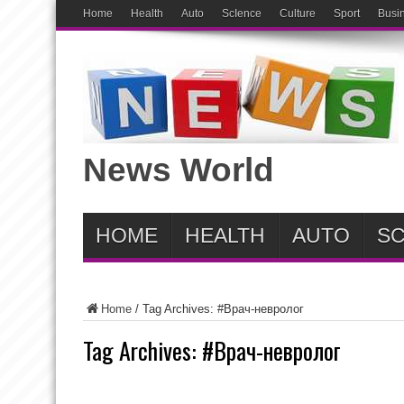
Home
Health
Auto
ScIence
Culture
Sport
Busi
News World
HOME
HEALTH
AUTO
SC
Home
/
Tag Archives: #Врач-невролог
Tag Archives:
#Врач-невролог