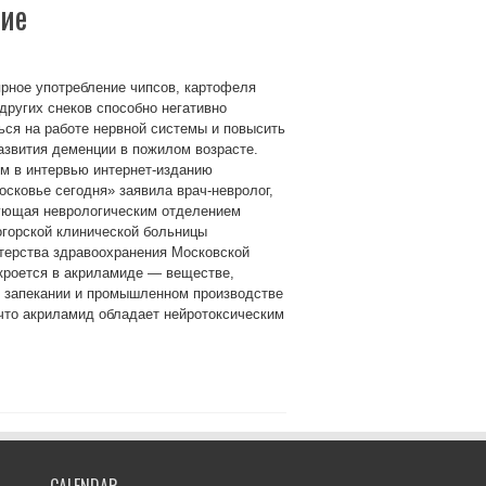
мие
рное употребление чипсов, картофеля
других снеков способно негативно
ься на работе нервной системы и повысить
азвития деменции в пожилом возрасте.
м в интервью интернет-изданию
сковье сегодня» заявила врач-невролог,
ующая неврологическим отделением
горской клинической больницы
терства здравоохранения Московской
 кроется в акриламиде — веществе,
, запекании и промышленном производстве
что акриламид обладает нейротоксическим