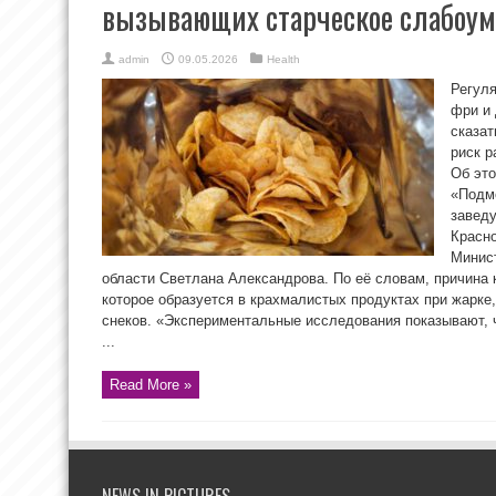
вызывающих старческое слабоу
admin
09.05.2026
Health
Регуля
фри и 
сказат
риск р
Об это
«Подмо
завед
Красно
Минис
области Светлана Александрова. По её словам, причина
которое образуется в крахмалистых продуктах при жарке
снеков. «Экспериментальные исследования показывают, 
...
Read More »