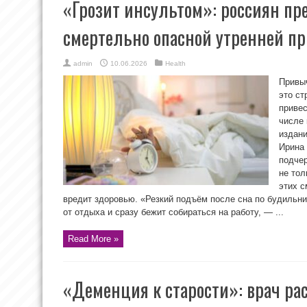
«Грозит инсультом»: россиян пр
смертельно опасной утренней п
admin
10.06.2026
Health
Привыч
это ст
привес
числе 
издани
Ирина 
подчер
не тол
этих с
вредит здоровью. «Резкий подъём после сна по будильни
от отдыха и сразу бежит собираться на работу, — ...
Read More »
«Деменция к старости»: врач рас