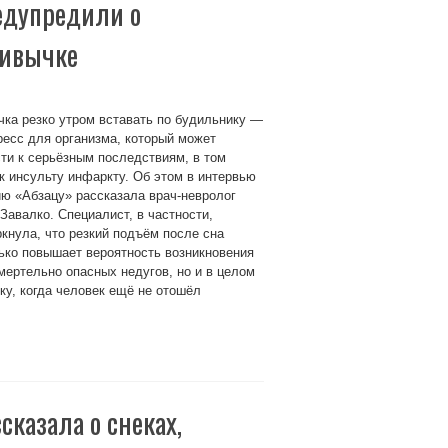
едупредили о
ривычке
ка резко утром вставать по будильнику —
ресс для организма, который может
ти к серьёзным последствиям, в том
к инсульту инфаркту. Об этом в интервью
ю «Абзацу» рассказала врач-невролог
Завалко. Специалист, в частности,
кнула, что резкий подъём после сна
ько повышает вероятность возникновения
мертельно опасных недугов, но и в целом
ку, когда человек ещё не отошёл
сказала о снеках,