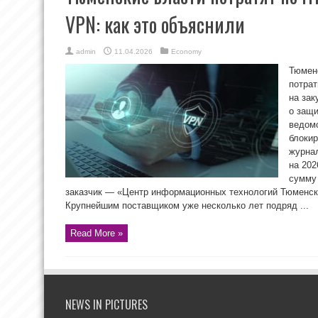
VPN: как это объяснили
admin
11.04.2026
Economy
Тюменс
потрат
на зак
о защ
ведомс
блокир
журнал
на 202
сумму
заказчик — «Центр информационных технологий Тюменско
Крупнейшим поставщиком уже несколько лет подряд ...
Read More »
NEWS IN PICTURES