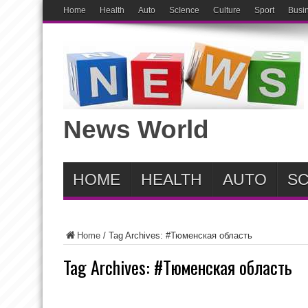
Home
Health
Auto
ScIence
Culture
Sport
Busi
News World
HOME
HEALTH
AUTO
SC
Home
/
Tag Archives: #Тюменская область
Tag Archives:
#Тюменская область