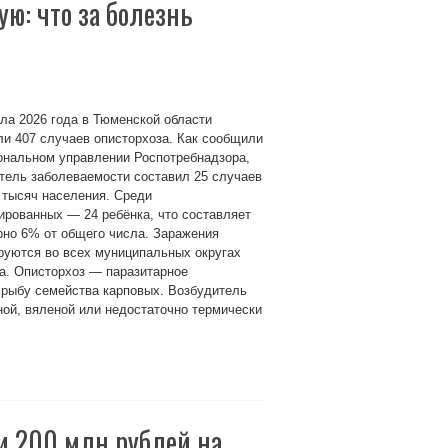
ю: что за болезнь
ла 2026 года в Тюменской области
и 407 случаев описторхоза. Как сообщили
ональном управлении Роспотребнадзора,
тель заболеваемости составил 25 случаев
 тысяч населения. Среди
рованных — 24 ребёнка, что составляет
рно 6% от общего числа. Заражения
руются во всех муниципальных округах
а. Описторхоз — паразитарное
 рыбу семейства карповых. Возбудитель
ной, вяленой или недостаточно термически
и 200 млн рублей на