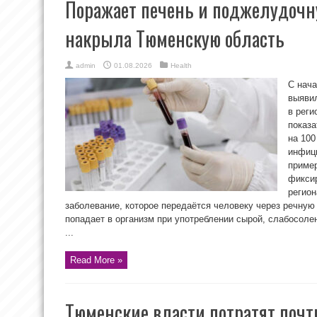
Поражает печень и поджелудочну
накрыла Тюменскую область
admin
01.08.2026
Health
С нача
выявил
в реги
показа
на 100
инфици
приме
фикси
регион
заболевание, которое передаётся человеку через речную
попадает в организм при употреблении сырой, слабосоле
...
Read More »
Тюменские власти потратят почт