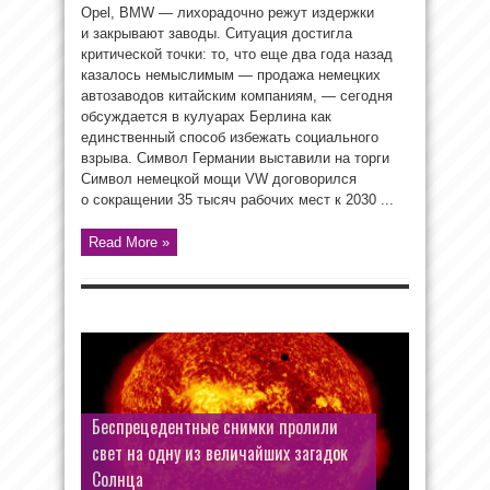
Opel, BMW — лихорадочно режут издержки
и закрывают заводы. Ситуация достигла
критической точки: то, что еще два года назад
казалось немыслимым — продажа немецких
автозаводов китайским компаниям, — сегодня
обсуждается в кулуарах Берлина как
единственный способ избежать социального
взрыва. Символ Германии выставили на торги
Символ немецкой мощи VW договорился
о сокращении 35 тысяч рабочих мест к 2030 ...
Read More »
Беспрецедентные снимки пролили
«Медленное развитие успеха»: Лэйн и
свет на одну из величайших загадок
Дин установили исторический рекорд
Солнца
британского чарта