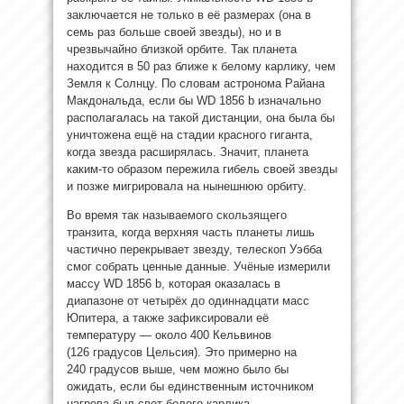
заключается не только в её размерах (она в
семь раз больше своей звезды), но и в
чрезвычайно близкой орбите. Так планета
находится в 50 раз ближе к белому карлику, чем
Земля к Солнцу. По словам астронома Райана
Макдональда, если бы WD 1856 b изначально
располагалась на такой дистанции, она была бы
уничтожена ещё на стадии красного гиганта,
когда звезда расширялась. Значит, планета
каким‑то образом пережила гибель своей звезды
и позже мигрировала на нынешнюю орбиту.
Во время так называемого скользящего
транзита, когда верхняя часть планеты лишь
частично перекрывает звезду, телескоп Уэбба
смог собрать ценные данные. Учёные измерили
массу WD 1856 b, которая оказалась в
диапазоне от четырёх до одиннадцати масс
Юпитера, а также зафиксировали её
температуру — около 400 Кельвинов
(126 градусов Цельсия). Это примерно на
240 градусов выше, чем можно было бы
ожидать, если бы единственным источником
нагрева был свет белого карлика.