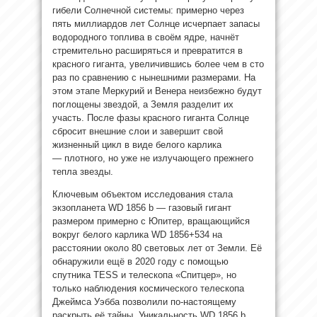
гибели Солнечной системы: примерно через
пять миллиардов лет
Солнце исчерпает запасы
водородного топлива в своём ядре, начнёт
стремительно расширяться и превратится в
красного гиганта, увеличившись более чем в сто
раз по сравнению с нынешними размерами. На
этом этапе Меркурий и Венера неизбежно будут
поглощены звездой, а Земля разделит их
участь. После фазы красного гиганта Солнце
сбросит внешние слои и завершит свой
жизненный цикл в виде белого карлика
— плотного, но уже не излучающего прежнего
тепла звезды.
Ключевым объектом исследования стала
экзопланета WD 1856 b — газовый гигант
размером примерно с Юпитер, вращающийся
вокруг белого карлика WD 1856+534 на
расстоянии около 80 световых лет от Земли. Её
обнаружили ещё в 2020 году с помощью
спутника TESS и телескопа «Спитцер», но
только наблюдения космического телескопа
Джеймса Уэбба позволили по-настоящему
раскрыть её тайны. Уникальность WD 1856 b