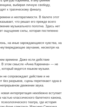
ть фигуры Каренина, и внутреннее
женщина, выбирая личную свободу,
ходят к трагическому финалу.
ремени и неотвратимости. В балете этот
азывает, что решал его прежде всего
вижение музыкального полотна. Здесь нет
ет ощущение силы, которая постепенно
изнь, на иные зарождающиеся чувства, на
знеутверждающее звучание, несмотря на
оем времени. Даже если действие
я. В этом смысле «Анна Каренина» — не
, который ведется языком музыки.
он не сопровождает действие и не
ет без разрывов, сцены перетекают одна в
м непрерывном движении звука.
я новая интерпретация неизбежно вступает
 частью классического балетного канона,
психологического театра, где история
этом фоне спектакль Максима Севагина