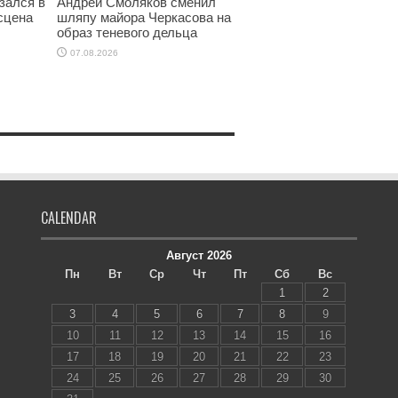
зался в
Андрей Смоляков сменил
 сцена
шляпу майора Черкасова на
образ теневого дельца
07.08.2026
CALENDAR
Август 2026
Пн
Вт
Ср
Чт
Пт
Сб
Вс
1
2
3
4
5
6
7
8
9
10
11
12
13
14
15
16
17
18
19
20
21
22
23
24
25
26
27
28
29
30