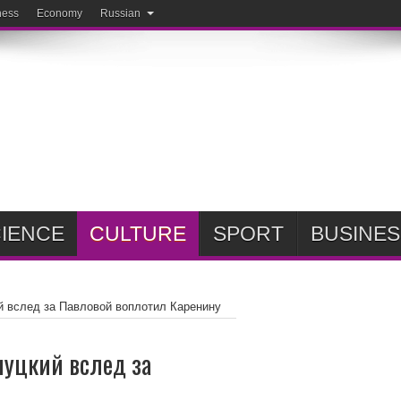
ness
Economy
Russian
IENCE
CULTURE
SPORT
BUSINES
й вслед за Павловой воплотил Каренину
муцкий вслед за