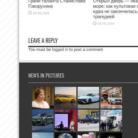
Грани таланта Станислава
Открыл дверь — ока
Говорухина
море: как культовая
едва не закончилась
08.08.2026
трагедией
08.08.2026
LEAVE A REPLY
You must be
logged in
to post a comment.
NEWS IN PICTURES