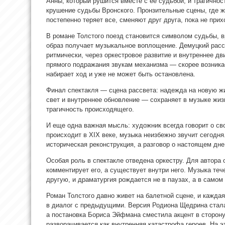
Анны, который рушится вместе с ее судьбой, и трагичнос
крушение судьбы Вронского. Пронзительные сцены, где 
постепенно теряет все, сменяют друг друга, пока не при
В романе Толстого поезд становится символом судьбы, в
образ получает музыкальное воплощение. Демуцкий расск
ритмически, через оркестровое развитие и внутреннее д
прямого подражания звукам механизма — скорее возника
набирает ход и уже не может быть остановлена.
Финал спектакля — сцена рассвета: надежда на новую ж
свет и внутреннее обновление — сохраняет в музыке жи
трагичность происходящего.
И еще одна важная мысль: художник всегда говорит о св
происходит в XIX веке, музыка неизбежно звучит сегодн
историческая реконструкция, а разговор о настоящем дне
Особая роль в спектакле отведена оркестру. Для автора 
комментирует его, а существует внутри него. Музыка теч
другую, и драматургия рождается не в паузах, а в само
Роман Толстого давно живет на балетной сцене, и кажда
в диалог с предыдущими. Версия Родиона Щедрина стала
а постановка Бориса Эйфмана сместила акцент в сторону 
разворачивается как внутренняя катастрофа героев. На 