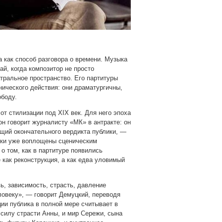
 как способ разговора о времени. Музыка
ай, когда композитор не просто
тральное пространство. Его партитуры
ического действия: они драматургичны,
боду.
от стилизации под XIX век. Для него эпоха
он говорит журналисту «МК» в антракте: он
щий окончательного вердикта публики, —
иски уже воплощены сценическим
о том, как в партитуре появились
 как реконструкция, а как едва уловимый
ь, зависимость, страсть, давление
овеку», — говорит Демуцкий, переводя
ции публика в полной мере считывает в
 силу страсти Анны, и мир Сережи, сына