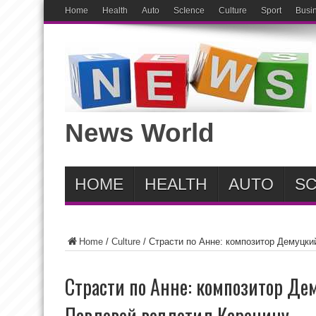
Home
Health
Auto
ScIence
Culture
Sport
Busi
News World
HOME
HEALTH
AUTO
SC
Home
/
Culture
/
Страсти по Анне: композитор Демуцки
Страсти по Анне: композитор Де
Павловой воплотил Каренину