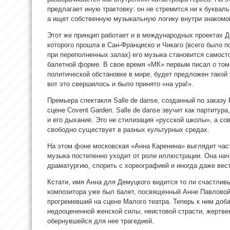
предлагает иную трактовку: он не стремится ни к буквал
а ищет собственную музыкальную логику внутри знакомог
Этот же принцип работает и в международных проектах Д
которого прошла в Сан-Франциско и Чикаго (всего было п
при переполненных залах) его музыка становится самос
балетной форме. В свое время «МК» первым писал о том
политической обстановке в мире, будет предложен такой
вот это свершилось и было принято «на ура!».
Премьера спектакля Salle de danse, созданный по заказу R
сцене Covent Garden. Salle de danse звучит как партитур
и его дыхание. Это не стилизация «русской школы», а с
свободно существует в разных культурных средах.
На этом фоне московская «Анна Каренина» выглядит час
музыка постепенно уходит от роли иллюстрации. Она на
драматургию, спорить с хореографией и иногда даже вест
Кстати, имя Анна для Демуцкого видится то ли счастлив
композитора уже был балет, посвященный Анне Павловой
прогремевший на сцене Малого театра. Теперь к ним доб
недооцененной женской силы, неистовой страсти, жертве
обернувшейся для нее трагедией.