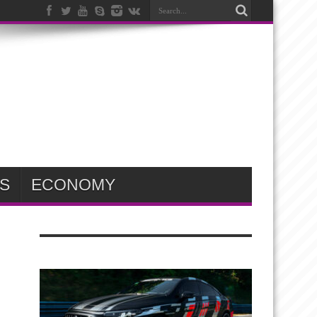
S
ECONOMY