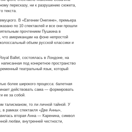
ьному пересказу, ни к разрушению сюжета,
о текста.
емуцкого. В «Евгении Онегине», премьера
оказано по 10 спектаклей и все они прошли
тоятельным прочтением Пушкина в
, что американцам на фоне непростой
 колоссальный объем русской классики и
oyal Ballet, состоялась в Лондоне, на
а, написанная под конкретное пространство
овременный театральный язык, который
тью более широкого процесса: балетная
чинает действовать сама — формировать
и ее за собой.
ым талисманом, то ли личной тайной. У
, в рамках спектакля «Две Анны»,
авилась вторая Анна — Каренина, символ
нной любви, внутренней честности,