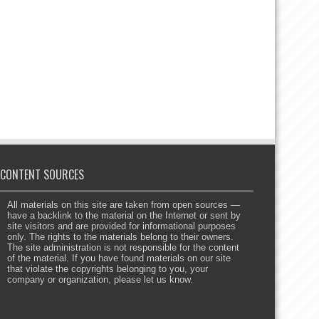
CONTENT SOURCES
All materials on this site are taken from open sources —
have a backlink to the material on the Internet or sent by
site visitors and are provided for informational purposes
only. The rights to the materials belong to their owners.
The site administration is not responsible for the content
of the material. If you have found materials on our site
that violate the copyrights belonging to you, your
company or organization, please let us know.