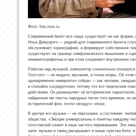
Фото: foto.mos.ru
Современный балет все чаще существует не как форма, а
Ильи Демуцкого — редкий для
современного балета случ
обслуживает хореографию, а формирует собственное теа
существуют на границе симфонического мышления и сцен
кинематографичны и при этом сохраняют внутреннюю сво
Работая над музыкой, композитор сознательно отказался 
Толстого — не модель звучания, а точка опоры. Об этом 
одновременно невероятно собран — как человек, ожидаю
и спокойно сосредоточен, потому что его творческие по
действием. Он размышляет об исторических параллелях, 
найденные им тексты народных песен того времени, но не
исторический фон, почти «воздух» эпохи.
В центре его музыки — не персонажи, а состояния: любов
общества. «Эмоции универсальны и понятны каждому чел
толстовский сюжет в язык чистого переживания. Эти эмо
зале: музыка и танец раскрывают и юные чувства Кити, и