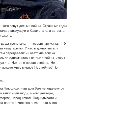
м, кого зовут детьми войны. Страшные годы
ала в эвакуации в Казахстане, а затем, в
в школу.
и душа трепетала! — говорит артистка. — Я
 за нашу армию. У нас в домах висели
там передавали: «Советские войска
сь об одном: чтобы не было войны, чтобы
ужить. Никто не просит любить. Не
е можете жить мирно? Не любите? Не
ак:
на Плющихе, наш дом был неподалеку от
о заполнили люди, много детворы,
 форме, народ качал. Подкидывали и
ла на это с балкона вниз — это было