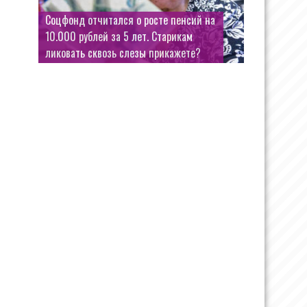
Соцфонд отчитался о росте пенсий на
Морозов примерил «беременный»
10.000 рублей за 5 лет. Старикам
живот, чтобы понять, что чувствует
ликовать сквозь слезы прикажете?
жена