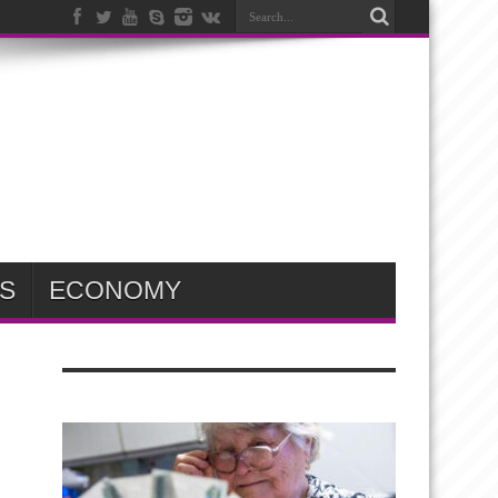
S
ECONOMY