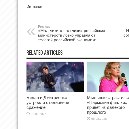
Источник
Previous:
«Мальчики-с-пальчики» российских
Н
министерств ловко управляют
со
телегой российской экономики
RELATED ARTICLES
Билан и Дмитриенко
Мыльные страсти: с
устроили стадионное
«Пармские фиалки» 
сражение
привет из далекого
прошлого
09.08.2026
08.08.2026