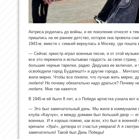
Актриса родилась до войны, и ее поколение относят к те
пришлись на ее раннее детство, которое она провела снач
1943-м, вместе с семьей вернулась в Москву, где пошла 
— Сейчас оркестр
играл военные песни, и от этой музык
все это пережила и испытываю гордость за свою страну,
большие черные тарелки, радио. Дедушка ее включал, и 
освободили город Будапешт!» и другие города… Мечтало
жили мирно. Чтобы все поняли, что лучше жить мирно, др
любите! Но почему обязательно надо драться? Почему н
любите. Мне так кажется.
В 1945-м ей было 8 лет, а о Победе артистка узнала вот к
— Это был замечательный день. Мы жили в коммуналке 
клуба «Каучук», и между домами был большой двор — ег
военных. И я хорошо помню, как всех, кто был в военной
кричали: «Ура!», детвора от счастья умирала! А я смотре
замечательно! Такой был День Победы!