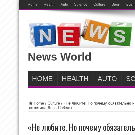
Home
Health
Auto
ScIence
Culture
Sport
Busi
News World
HOME
HEALTH
AUTO
SC
Home
/
Culture
/
«Не любите! Но почему обязательно н
встретила День Победы
«Не любите! Но почему обязател