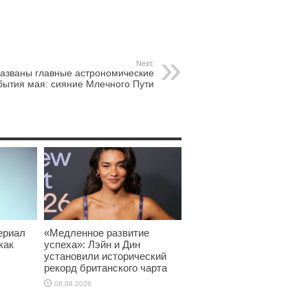
Next:
азваны главные астрономические
бытия мая: сияние Млечного Пути
ериал
«Медленное развитие
как
успеха»: Лэйн и Дин
установили исторический
рекорд британского чарта
08.08.2026