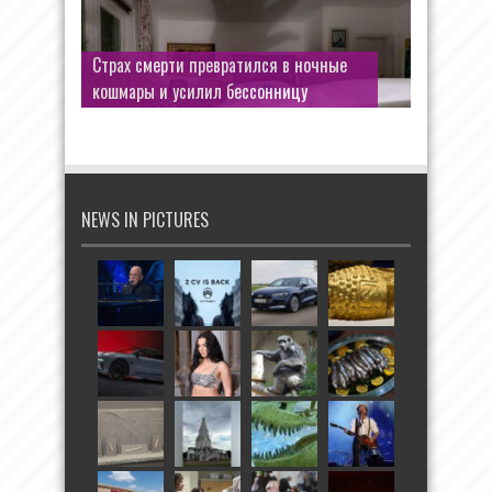
Открыл дверь — оказался в море: как
Страх смерти превратился в ночные
культовая сцена едва не закончилась
кошмары и усилил бессонницу
трагедией
NEWS IN PICTURES