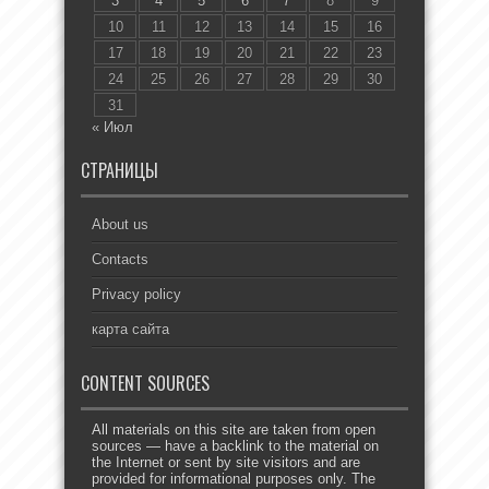
3
4
5
6
7
8
9
10
11
12
13
14
15
16
17
18
19
20
21
22
23
24
25
26
27
28
29
30
31
« Июл
СТРАНИЦЫ
About us
Contacts
Privacy policy
карта сайта
CONTENT SOURCES
All materials on this site are taken from open
sources — have a backlink to the material on
the Internet or sent by site visitors and are
provided for informational purposes only. The