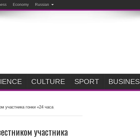
ness
Economy
Russian
IENCE
CULTURE
SPORT
BUSINES
ом участника гонки «24 часа
вестником участника