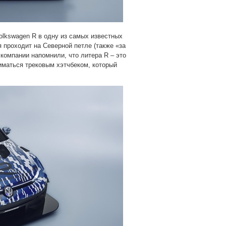
lkswagen R в одну из самых известных
я проходит на Северной петле (также «за
компании напомнили, что литера R – это
иматься трековым хэтчбеком, который