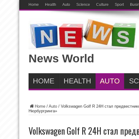
Home
Health
Auto
ScIence
Culture
Sport
Busi
News World
HOME
HEALTH
AUTO
SC
Home
/
Auto
/
Volkswagen Golf R 24H стал предвестник
Нюрбургринга»
Volkswagen Golf R 24H стал пред