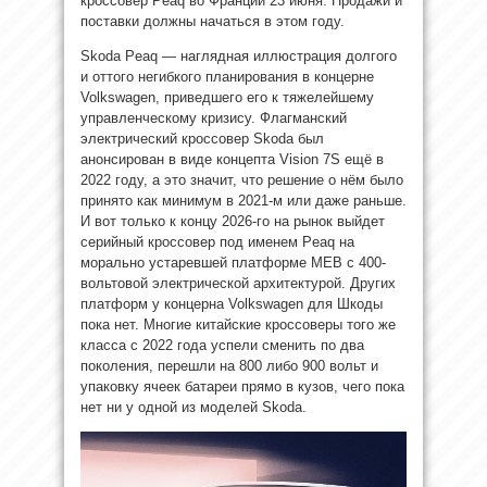
кроссовер Peaq во Франции 23 июня. Продажи и
поставки должны начаться в этом году.
Skoda Peaq — наглядная иллюстрация долгого
и оттого негибкого планирования в концерне
Volkswagen, приведшего его к тяжелейшему
управленческому кризису. Флагманский
электрический кроссовер Skoda был
анонсирован в виде концепта Vision 7S ещё в
2022 году, а это значит, что решение о нём было
принято как минимум в 2021-м или даже раньше.
И вот только к концу 2026-го на рынок выйдет
серийный кроссовер под именем Peaq на
морально устаревшей платформе MEB с 400-
вольтовой электрической архитектурой. Других
платформ у концерна Volkswagen для Шкоды
пока нет. Многие китайские кроссоверы того же
класса с 2022 года успели сменить по два
поколения, перешли на 800 либо 900 вольт и
упаковку ячеек батареи прямо в кузов, чего пока
нет ни у одной из моделей Skoda.