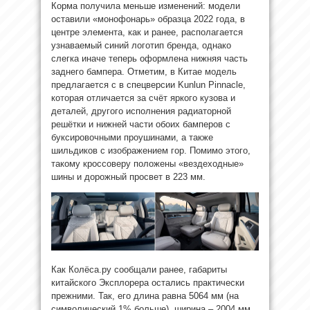
Корма получила меньше изменений: модели
оставили «монофонарь» образца 2022 года, в
центре элемента, как и ранее, располагается
узнаваемый синий логотип бренда, однако
слегка иначе теперь оформлена нижняя часть
заднего бампера. Отметим, в Китае модель
предлагается с в спецверсии Kunlun Pinnacle,
которая отличается за счёт яркого кузова и
деталей, другого исполнения радиаторной
решётки и нижней части обоих бамперов с
буксировочными проушинами, а также
шильдиков с изображением гор. Помимо этого,
такому кроссоверу положены «вездеходные»
шины и дорожный просвет в 223 мм.
Как Колёса.ру сообщали ранее, габариты
китайского Эксплорера остались практически
прежними. Так, его длина равна 5064 мм (на
символический 1% больше), ширина – 2004 мм