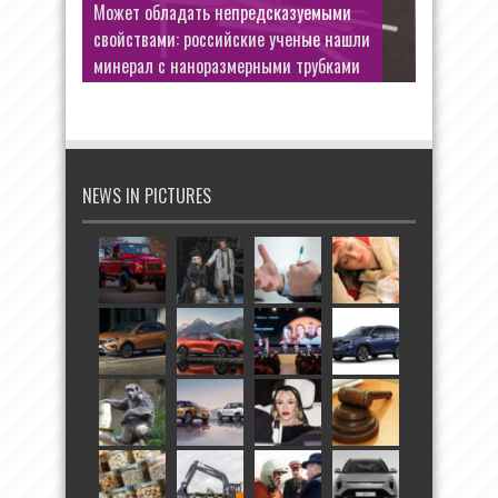
Андрей Смоляков сменил шляпу
майора Черкасова на образ теневого
дельца
NEWS IN PICTURES