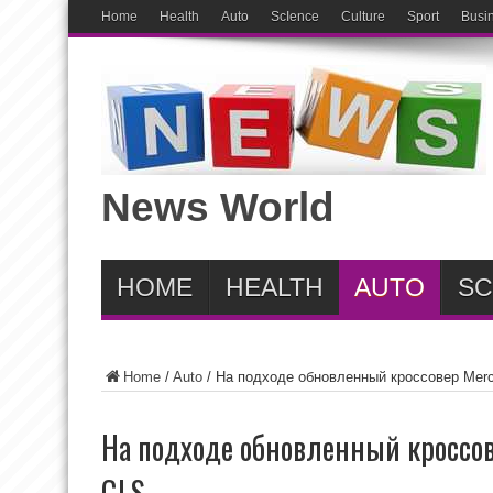
Home
Health
Auto
ScIence
Culture
Sport
Busi
News World
HOME
HEALTH
AUTO
SC
Home
/
Auto
/
На подходе обновленный кроссовер Mer
На подходе обновленный кроссо
GLS