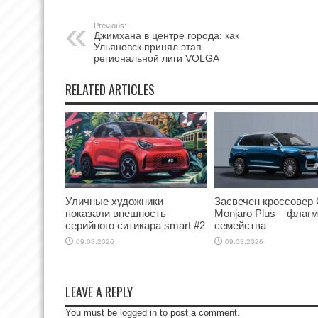
Previous:
Джимхана в центре города: как
Ульяновск принял этап
региональной лиги VOLGA
RELATED ARTICLES
Уличные художники
Засвечен кроссовер 
показали внешность
Monjaro Plus – флаг
серийного ситикара smart #2
семейства
09.08.2026
09.08.2026
LEAVE A REPLY
You must be
logged in
to post a comment.