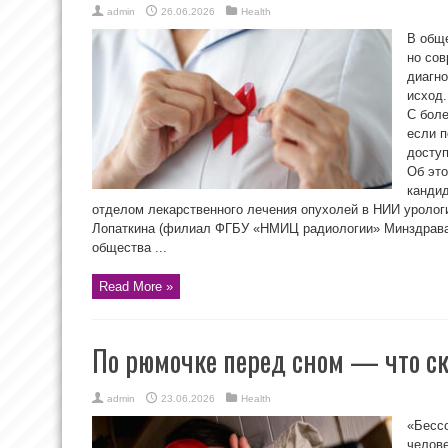
admin
26.06.2026
Health
В общ
но сов
диагно
исход.
С бол
если п
досту
Об эт
канди
отделом лекарственного лечения опухолей в НИИ урологи
Лопаткина (филиал ФГБУ «НМИЦ радиологии» Минздрава 
общества ...
Read More »
По рюмочке перед сном — что ск
admin
23.06.2026
Health
«Бессо
челов