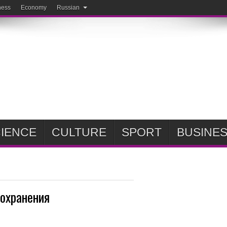
ness
Economy
Russian
IENCE
CULTURE
SPORT
BUSINE
охранения