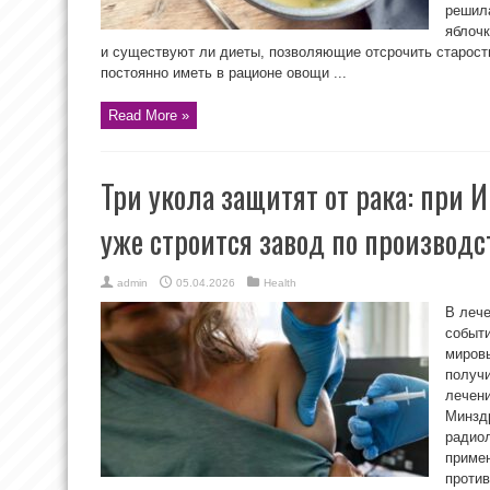
решила
яблочк
и существуют ли диеты, позволяющие отсрочить старост
постоянно иметь в рационе овощи ...
Read More »
Три укола защитят от рака: при 
уже строится завод по производ
admin
05.04.2026
Health
В лече
событи
мировы
получ
лечен
Минзд
радиол
приме
проти