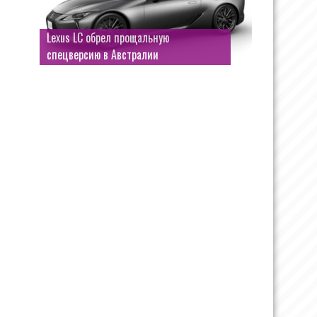
Mercedes-AMG GT 53 4-Door Coupe:
Lexus LC обрел прощальную
младшая версия со звуком рядной
спецверсию в Австралии
«шестёрки»