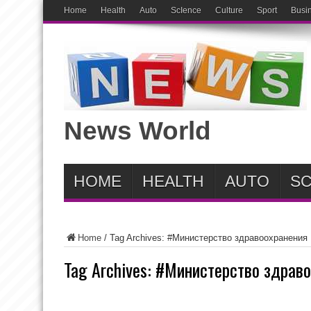
Home
Health
Auto
ScIence
Culture
Sport
Busi
News World
HOME
HEALTH
AUTO
SC
Home
/
Tag Archives: #Министерство здравоохранения
Tag Archives:
#Министерство здраво