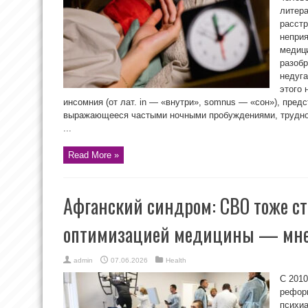
литера
расстр
неприя
медиц
разобр
недуга
этого 
инсомния (от лат. in — «внутри», somnus — «сон»), пред
выражающееся частыми ночными пробуждениями, трудно
...
Read More »
Афганский синдром: СВО тоже ст
оптимизацией медицины — мне
admin
07.06.2026
Health
С 2010
рефор
психиа