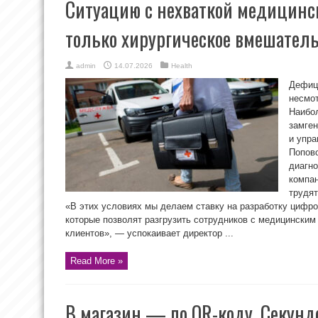
Ситуацию с нехваткой медицинс
только хирургическое вмешатель
admin
14.07.2026
Health
Дефиц
несмот
Наибол
замген
и упр
Попово
диагно
компа
трудят
«В этих условиях мы делаем ставку на разработку цифро
которые позволят разгрузить сотрудников с медицинским
клиентов», — успокаивает директор ...
Read More »
В магазин — по QR-коду. Секундо