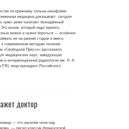
естве по-прежнему сильна онкофобия,
ременная медицина доказывает: сегодня
з «рак» реже означает безнадёжный
 Это вызов, который надо принять.
езнью можно и нужно бороться — особенно
оймать её на ранней стадии и иметь
п к современным методам лечения.
ом «Свободной Прессе» рассказала
дат медицинских наук, заведующая
и и интервенционной радиологии им. Н. А.
РФ), вице-президент Российского
ажет доктор
нница — это насилие ночи над
еком», — писал классик французской