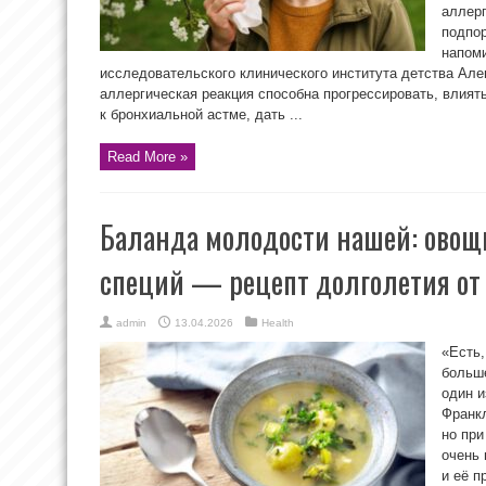
аллерг
подпор
напоми
исследовательского клинического института детства Але
аллергическая реакция способна прогрессировать, влият
к бронхиальной астме, дать ...
Read More »
Баланда молодости нашей: овощн
специй — рецепт долголетия от
admin
13.04.2026
Health
«Есть,
больш
один 
Франкл
но при
очень 
и её п