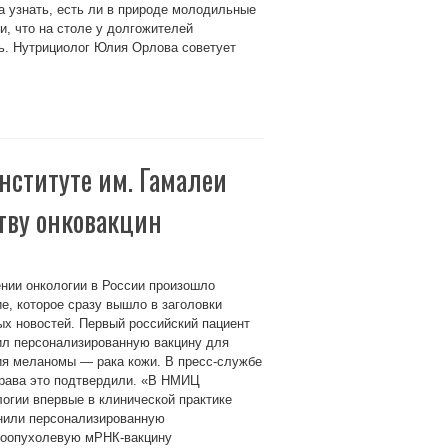
 узнать, есть ли в природе молодильные
и, что на столе у долгожителей
ь. Нутрициолог Юлия Орлова советует
Институте им. Гамалеи
ству онковакцин
нии онкологии в России произошло
е, которое сразу вышло в заголовки
х новостей. Первый российский пациент
ил персонализированную вакцину для
ия меланомы — рака кожи. В пресс-службе
рава это подтвердили. «В НМИЦ
огии впервые в клинической практике
нили персонализированную
воопухолевую мРНК-вакцину