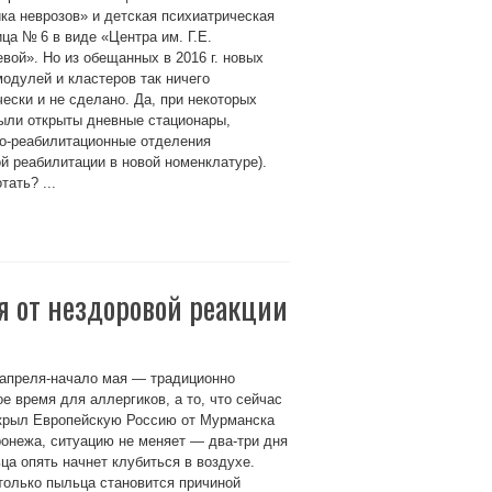
ка неврозов» и детская психиатрическая
ца № 6 в виде «Центра им. Г.Е.
вой». Но из обещанных в 2016 г. новых
одулей и кластеров так ничего
ески и не сделано. Да, при некоторых
ыли открыты дневные стационары,
ко-реабилитационные отделения
й реабилитации в новой номенклатуре).
ать? ...
бя от нездоровой реакции
 апреля-начало мая — традиционно
е время для аллергиков, а то, что сейчас
укрыл Европейскую Россию от Мурманска
онежа, ситуацию не меняет — два-три дня
ца опять начнет клубиться в воздухе.
только пыльца становится причиной