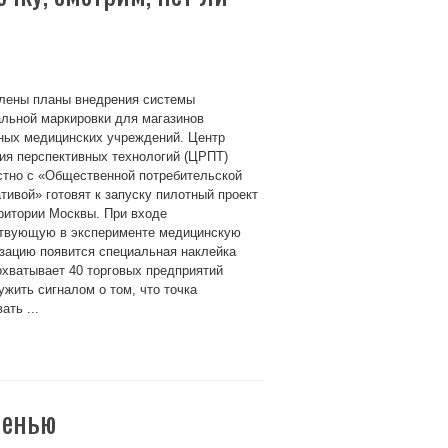
лены планы внедрения системы
льной маркировки для магазинов
ных медицинских учреждений. Центр
ия перспективных технологий (ЦРПТ)
стно с «Общественной потребительской
тивой» готовят к запуску пилотный проект
ритории Москвы. При входе
ствующую в эксперименте медицинскую
зацию появится специальная наклейка
охватывает 40 торговых предприятий
жить сигналом о том, что точка
ть ...
шенью