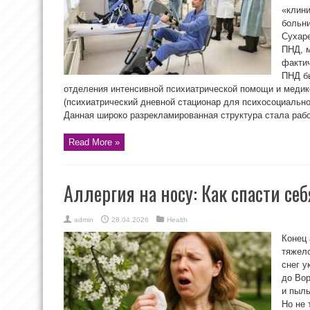
«клини
больни
Сухаре
ПНД, м
фактич
ПНД б
отделения интенсивной психиатрической помощи и меди
(психиатрический дневной стационар для психосоциально
Данная широко разрекламированная структура стала работ
Read More »
Аллергия на носу: Как спасти се
admin
28.04.2026
Health
Конец
тяжело
снег 
до Вор
и пыль
Но не 