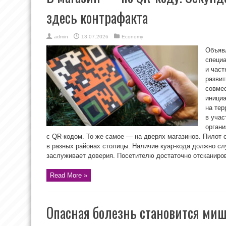
здесь контрафакта
admin
13.07.2026
Economy
Объяв
специа
и част
развит
совме
инициа
на тер
в уча
органи
с QR-кодом. То же самое — на дверях магазинов. Пилот 
в разных районах столицы. Наличие куар-кода должно слу
заслуживает доверия. Посетителю достаточно отсканирова
Read More »
Опасная болезнь становится ми