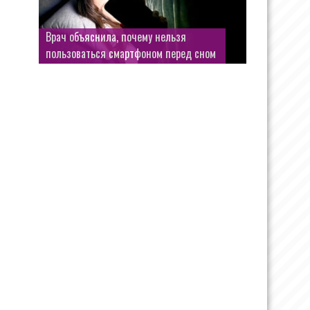
Врач объяснила, почему нельзя
Aston Martin подготовил пять
пользоваться смартфоном перед сном
уникальных автомобилей для Америки