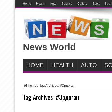
Home
Health
Auto
ScIence
Culture
Sport
Busi
News World
HOME
HEALTH
AUTO
SC
Home
/
Tag Archives: #Эрдоган
Tag Archives:
#Эрдоган