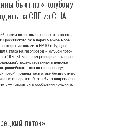
аины бьют по «Голубому
ходить на СПГ из США
ий режим не оставляет попыток сорвать
ки российского газа через Черное море.
уне открытия саммита НАТО в Турции
шла атака на газопровод «Голубой поток».
я в 19 ч. 51 мин. компрессорная станция
одарская“, задействованная в цепочке
ок российского газа по газопроводу
ой поток“, подверглась атаке беспилотных
льных аппаратов. Атака была направлена
цию», — говорится в сообщении холдинга.
урецкий поток»