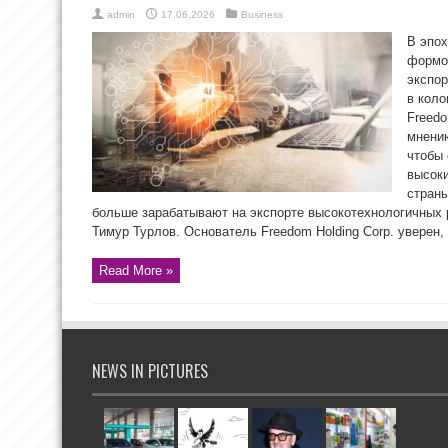
admin
17.06.2026
Business
В эпо
формой
экспор
в коло
Freedo
мнению
чтобы 
высоки
страны
больше зарабатывают на экспорте высокотехнологичных р
Тимур Турлов. Основатель Freedom Holding Corp. уверен, .
Read More »
NEWS IN PICTURES