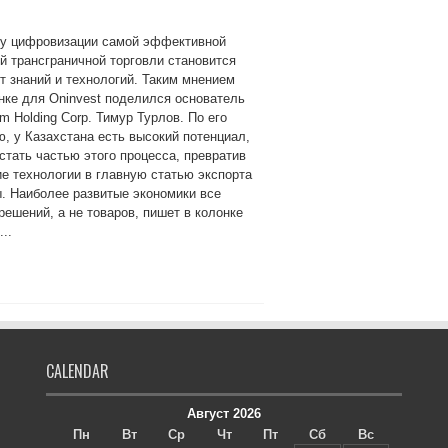
ху цифровизации самой эффективной
 трансграничной торговли становится
т знаний и технологий. Таким мнением
нке для Oninvest поделился основатель
m Holding Corp. Тимур Турлов. По его
, у Казахстана есть высокий потенциал,
стать частью этого процесса, превратив
е технологии в главную статью экспорта
. Наиболее развитые экономики все
ешений, а не товаров, пишет в колонке
..
CALENDAR
Август 2026
Пн
Вт
Ср
Чт
Пт
Сб
Вс