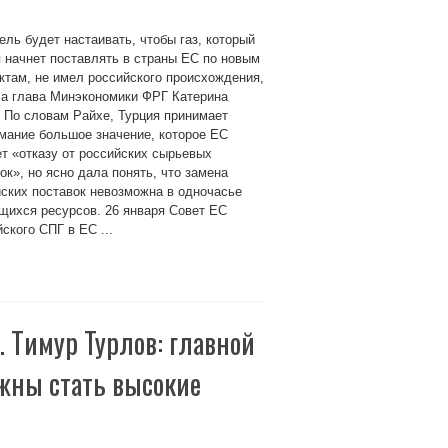
ль будет настаивать, чтобы газ, который
 начнет поставлять в страны ЕС по новым
ктам, не имел российского происхождения,
ла глава Минэкономики ФРГ Катерина
 По словам Райхе, Турция принимает
мание большое значение, которое ЕС
т «отказу от российских сырьевых
ок», но ясно дала понять, что замена
ских поставок невозможна в одночасье
ющихся ресурсов. 26 января Совет ЕС
ского СПГ в ЕС ...
. Тимур Турлов: главной
лжны стать высокие