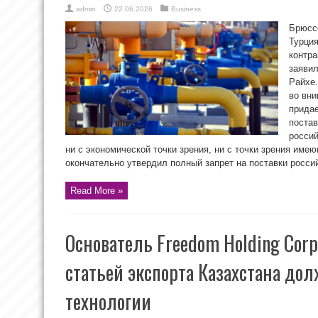
admin
22.06.2026
Business
Брюссе
Турция
контра
заяви
Райхе.
во вни
придае
постав
россий
ни с экономической точки зрения, ни с точки зрения име
окончательно утвердил полный запрет на поставки россий
Read More »
Основатель Freedom Holding Corp
статьей экспорта Казахстана до
технологии