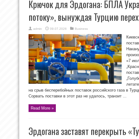
Крючок для Эрдогана: БПЛА Укр
потоку», вынуждая Турцию пере
admin
09.07.2026
Business
Киевск
постав
Накан
произо
«7 июл
„Красн
постав
„Голуб
летате
на срыв бесперебойных поставок российского газа в Тур
Сорвать поставки в этот раз не удалось, транзит ...
Read More »
Эрдогана заставят перекрыть «Т