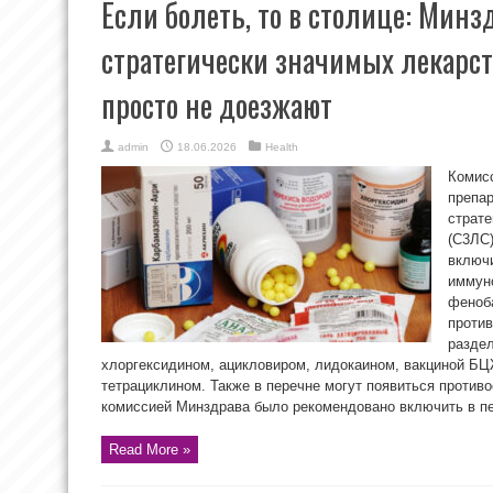
Если болеть, то в столице: Мин
стратегически значимых лекарств
просто не доезжают
admin
18.06.2026
Health
Комис
препар
страте
(С3ЛС)
включи
иммун
феноб
против
раздел
хлоргексидином, ацикловиром, лидокаином, вакциной БЦ
тетрациклином. Также в перечне могут появиться против
комиссией Минздрава было рекомендовано включить в пер
Read More »