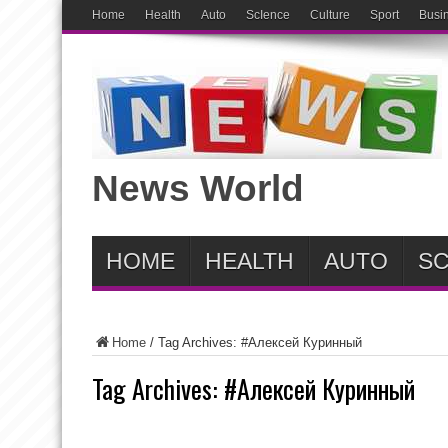
Home
Health
Auto
ScIence
Culture
Sport
Busi
News World
HOME
HEALTH
AUTO
SC
Home
/
Tag Archives: #Алексей Куринный
Tag Archives:
#Алексей Куринный