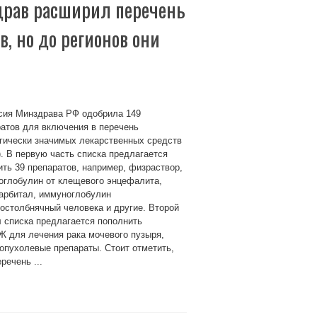
здрав расширил перечень
, но до регионов они
сия Минздрава РФ одобрила 149
атов для включения в перечень
гически значимых лекарственных средств
. В первую часть списка предлагается
ть 39 препаратов, например, физраствор,
оглобулин от клещевого энцефалита,
арбитал, иммуноглобулин
остолбнячный человека и другие. Второй
 списка предлагается пополнить
Ж для лечения рака мочевого пузыря,
оопухолевые препараты. Стоит отметить,
ечень ...