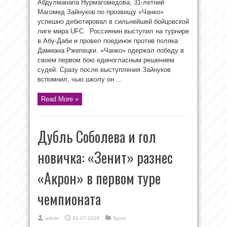
Абдулманапа Нурмагомедова, 31-летний
Магомед Зайнуков по прозвищу «Чанко»
успешно дебютировал в сильнейшей бойцовской
лиге мира UFC. Россиянин выступил на турнире
в Абу-Даби и провел поединок против поляка
Дамиана Ржепецки. «Чанко» одержал победу в
своем первом бою единогласным решением
судей. Сразу после выступления Зайнуков
вспомнил, чью школу он ...
Read More »
Дубль Соболева и гол
новичка: «Зенит» разнес
«Акрон» в первом туре
чемпионата
admin
26.07.2026
Sport