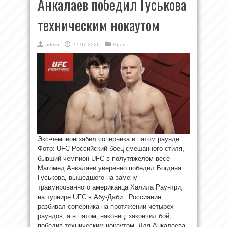
Анкалаев победил Гуськова
техническим нокаутом
admin
27.07.2026
Sport
Экс-чемпион забил соперника в пятом раунде.
Фото: UFC Российский боец смешанного стиля,
бывший чемпион UFC в полутяжелом весе
Магомед Анкалаев уверенно победил Богдана
Гуськова, вышедшего на замену
травмированного американца Халила Раунтри,
на турнире UFC в Абу-Даби. Россиянин
разбивал соперника на протяжении четырех
раундов, а в пятом, наконец, закончил бой,
победив техническим нокаутом. Для Анкалаева