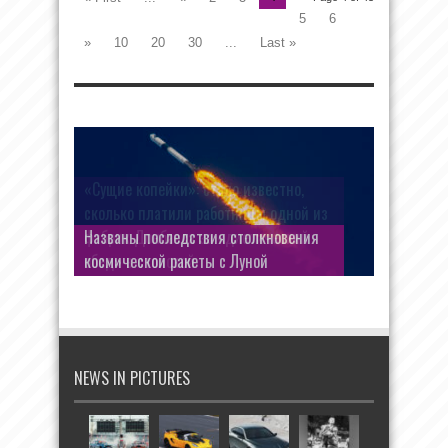
5
6
»
10
20
30
...
Last »
«Сущие копейки»: стало известно,
сколько платили работницы одной из
фабрик Донбасса за «диетический
обед» в столовой
NEWS IN PICTURES