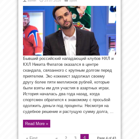
admin
25.07.2026
Sport
Бывший российский нападающий клубов НХЛ и
КХЛ Никита Филатов оказался в центре
скандала, связанного с крупным долгом перед
приятелем. Экс-хоккеист задолжал своему
другу более пяти миллионов рублей, которые
были взяты им для участия в азартных играх.
История началась два года назад, когда
спортсмен обратился к знакомому с просьбой
одолжить деньги под проценты. Несмотря на
судебное решение и растущую сумму долга, ...
Read More »
4
« First
...
«
2
3
Page 4 of 43