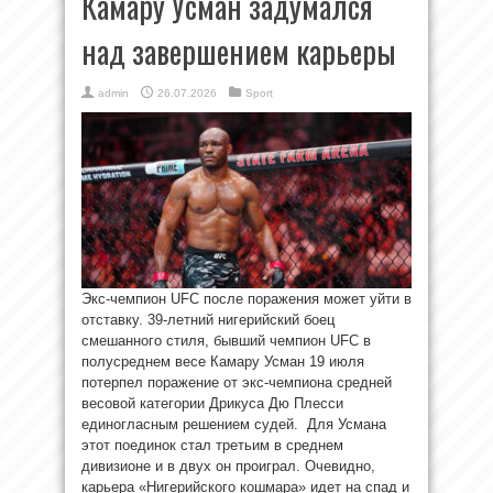
Камару Усман задумался
над завершением карьеры
admin
26.07.2026
Sport
Экс-чемпион UFC после поражения может уйти в
отставку. 39-летний нигерийский боец
смешанного стиля, бывший чемпион UFC в
полусреднем весе Камару Усман 19 июля
потерпел поражение от экс-чемпиона средней
весовой категории Дрикуса Дю Плесси
единогласным решением судей. Для Усмана
этот поединок стал третьим в среднем
дивизионе и в двух он проиграл. Очевидно,
карьера «Нигерийского кошмара» идет на спад и