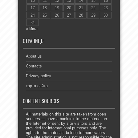
10
11
12
13
14
15
16
17
18
19
20
21
22
23
24
25
26
27
28
29
30
31
« Июл
СТРАНИЦЫ
About us
Contacts
Privacy policy
карта сайта
CONTENT SOURCES
All materials on this site are taken from open
sources — have a backlink to the material on
the Internet or sent by site visitors and are
provided for informational purposes only. The
rights to the materials belong to their owners.
The site administration is not responsible for the